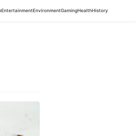
n
Entertainment
Environment
Gaming
Health
History