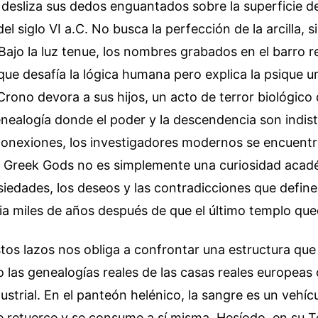
desliza sus dedos enguantados sobre la superficie d
el siglo VI a.C. No busca la perfección de la arcilla, si
 Bajo la luz tenue, los nombres grabados en el barro 
ue desafía la lógica humana pero explica la psique un
ono devora a sus hijos, un acto de terror biológico
enealogía donde el poder y la descendencia son indisti
 conexiones, los investigadores modernos se encuentr
r Greek Gods no es simplemente una curiosidad acadé
iedades, los deseos y las contradicciones que defin
ia miles de años después de que el último templo que
stos lazos nos obliga a confrontar una estructura que
as genealogías reales de las casas reales europeas o
dustrial. En el panteón helénico, la sangre es un vehíc
e retuerce y se consume a sí misma. Hesíodo, en su 