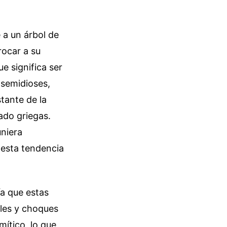
 a un árbol de
rocar a su
e significa ser
 semidioses,
tante de la
tado griegas.
uniera
e esta tendencia
ía que estas
ales y choques
mítico, lo que