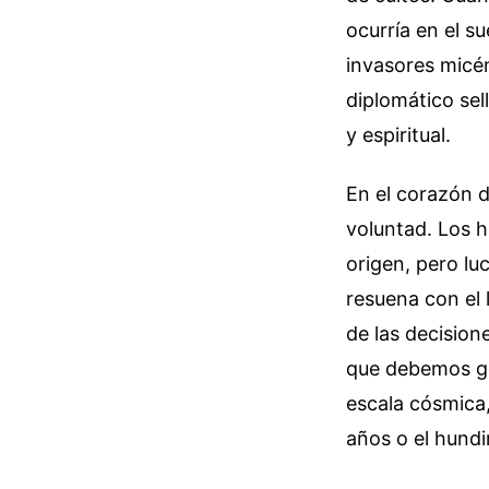
ocurría en el su
invasores micé
diplomático sel
y espiritual.
En el corazón d
voluntad. Los h
origen, pero lu
resuena con el
de las decisio
que debemos ge
escala cósmica
años o el hundi