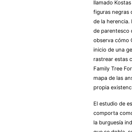
llamado Kostas 
figuras negras d
de la herencia.
de parentesco q
observa cómo Cr
inicio de una g
rastrear estas
Family Tree Fo
mapa de las ans
propia existenc
El estudio de e
comporta como l
la burguesía in
que se dobla, s