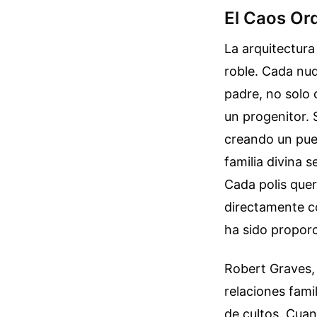
El Caos Or
La arquitectura
roble. Cada nud
padre, no solo 
un progenitor. 
creando un puen
familia divina s
Cada polis quer
directamente c
ha sido propor
Robert Graves, 
relaciones fami
de cultos. Cuan