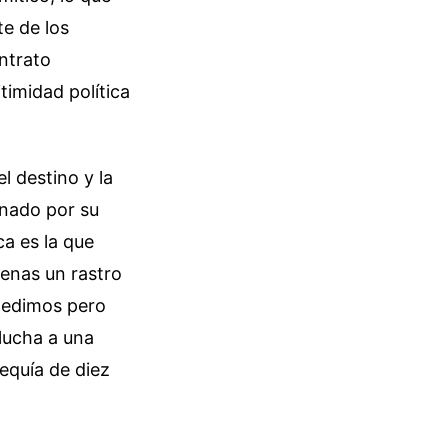
te de los
ntrato
timidad política
l destino y la
inado por su
ca es la que
enas un rastro
 pedimos pero
lucha a una
equía de diez