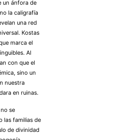
e un ánfora de
no la caligrafía
revelan una red
iversal. Kostas
 que marca el
nguibles. Al
an con que el
mica, sino un
en nuestra
dara en ruinas.
 no se
 las familias de
ulo de divinidad
Teogonía,