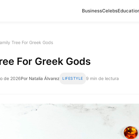
Business
Celebs
Educatio
amily Tree For Greek Gods
ree For Greek Gods
zo de 2026
Por Natalia Álvarez
9 min de lectura
LIFESTYLE