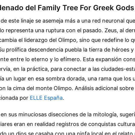
denado del Family Tree For Greek Gods
 de este linaje se asemeja más a una red neuronal que
o representa una ruptura con el pasado. Zeus, al der
cambia el liderazgo del Olimpo, sino que redefine lo qu
Su prolífica descendencia puebla la tierra de héroes y
te entre lo eterno y lo efímero. Esta expansión cons
ervía, en la práctica, para conectar a las ciudades-es
ía un lugar en esa sombra dorada, una rama que los 
on la cima del monte Olimpo.
Análisis adicional sobr
cionada por
ELLE España
.
en sus minuciosas disecciones de la mitología, suger
liares eran en realidad registros de conquistas cultur
do un dios se casaba con una ninfa local en el relato 