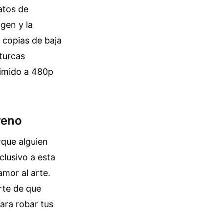
atos de
gen y la
e copias de baja
 turcas
rimido a 480p
reno
rque alguien
lusivo a esta
amor al arte.
rte de que
ara robar tus