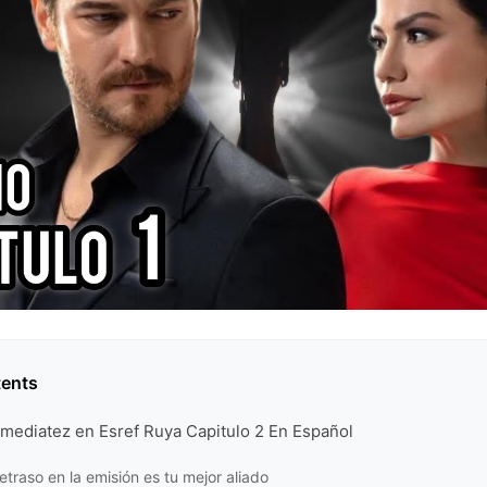
tents
inmediatez en Esref Ruya Capitulo 2 En Español
etraso en la emisión es tu mejor aliado