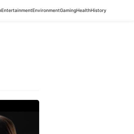
n
Entertainment
Environment
Gaming
Health
History