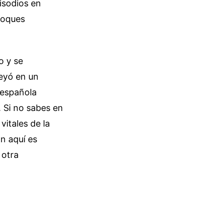
isodios en
loques
o y se
leyó en un
 española
. Si no sabes en
itales de la
n aquí es
 otra