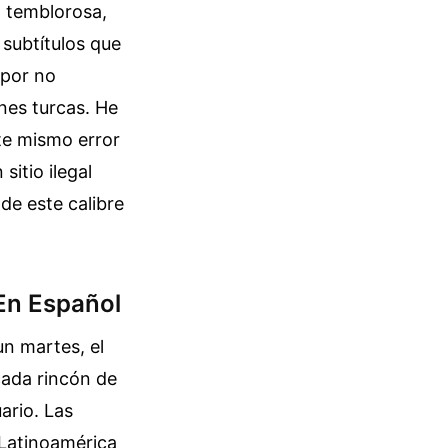
a temblorosa,
subtítulos que
 por no
nes turcas. He
te mismo error
itio ilegal
de este calibre
 En Español
n martes, el
cada rincón de
ario. Las
 Latinoamérica