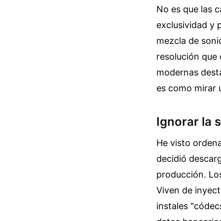
No es que las c
exclusividad y 
mezcla de sonid
resolución que 
modernas destac
es como mirar u
Ignorar la 
He visto ordena
decidió descar
producción. Los
Viven de inyect
instales "códec