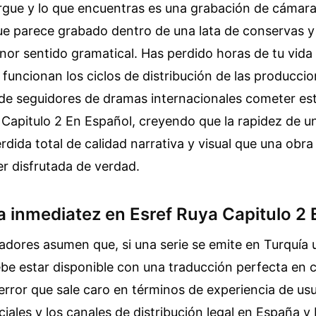
rgue y lo que encuentras es una grabación de cámar
ue parece grabado dentro de una lata de conservas y 
nor sentido gramatical. Has perdido horas de tu vida
uncionan los ciclos de distribución de las produccio
s de seguidores de dramas internacionales cometer es
Capitulo 2 En Español, creyendo que la rapidez de un s
dida total de calidad narrativa y visual que una obra 
er disfrutada de verdad.
la inmediatez en Esref Ruya Capitulo 2
dores asumen que, si una serie se emite en Turquía u
be estar disponible con una traducción perfecta en 
 error que sale caro en términos de experiencia de usu
ciales y los canales de distribución legal en España y