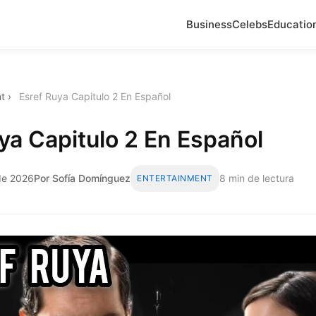
Business
Celebs
Educatio
t
›
Esref Ruya Capitulo 2 En Español
ya Capitulo 2 En Español
de 2026
Por Sofía Domínguez
8 min de lectura
ENTERTAINMENT