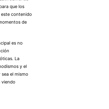
para que los
e este contenido
s momentos de
ncipal es no
cción
óticas. La
 modismos y el
r sea el mismo
s viendo