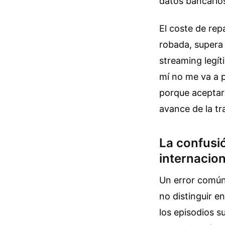
datos bancarios
El coste de rep
robada, supera
streaming legít
mí no me va a p
porque aceptaro
avance de la t
La confusió
internacio
Un error común
no distinguir en
los episodios s