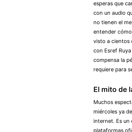
esperas que ca
con un audio q
no tienen el me
entender cómo f
visto a ciento
con Esref Ruya 
compensa la pér
requiere para s
El mito de 
Muchos especta
miércoles ya de
internet. Es un
plataformas ofi