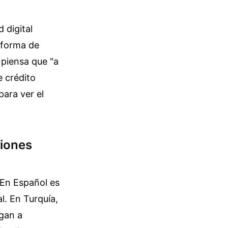
 digital
aforma de
 piensa que "a
e crédito
ara ver el
ciones
En Español es
l. En Turquía,
egan a