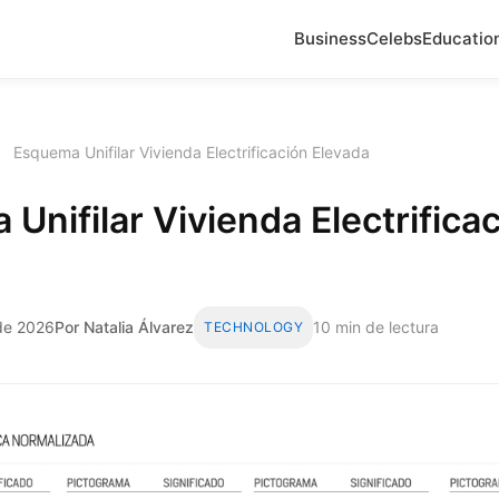
Business
Celebs
Educatio
›
Esquema Unifilar Vivienda Electrificación Elevada
Unifilar Vivienda Electrifica
 de 2026
Por Natalia Álvarez
10 min de lectura
TECHNOLOGY