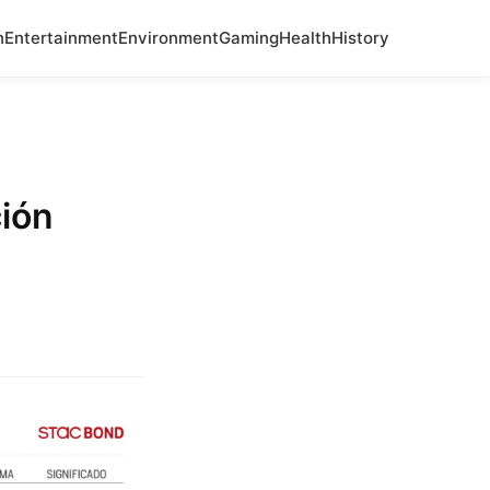
n
Entertainment
Environment
Gaming
Health
History
ción