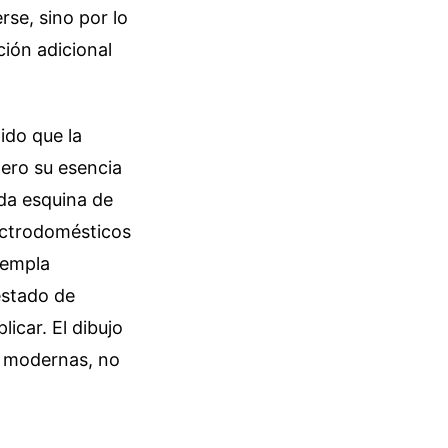
se, sino por lo
ión adicional
ido que la
pero su esencia
da esquina de
lectrodomésticos
templa
estado de
icar. El dibujo
s modernas, no