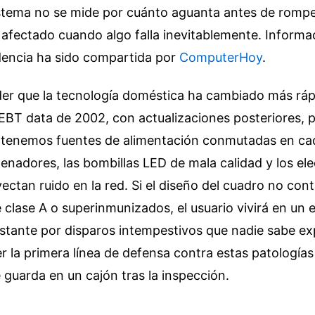
stema no se mide por cuánto aguanta antes de romper
 afectado cuando algo falla inevitablemente.
Informac
dencia ha sido compartida por
ComputerHoy
.
er que la tecnología doméstica ha cambiado más ráp
EBT data de 2002, con actualizaciones posteriores, 
 tenemos fuentes de alimentación conmutadas en ca
denadores, las bombillas LED de mala calidad y los e
yectan ruido en la red. Si el diseño del cuadro no con
e clase A o superinmunizados, el usuario vivirá en un 
stante por disparos intempestivos que nadie sabe expl
r la primera línea de defensa contra estas patología
 guarda en un cajón tras la inspección.