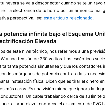
i tu nevera se va a desconectar cuando salte un rayo o
freír la electrónica de tu horno por un armónico mal 
ativa perspectiva, lee:
este artículo relacionado
.
la potencia infinita bajo el Esquema Unif
ectrificación Elevada
 de este nivel técnico, nos referimos a una previsi
kW a una tensión de 230 voltios. Los escépticos sue
ita tanta potencia simultánea y que los contadores i
 con los márgenes de potencia contratada sin necesi
r la instalación física. Dicen que es tirar el dinero e
s más caros. Es una visión miope que ignora la deg
conductores. Un cable trabajando cerca de su límite 
 que, a largo plazo, endurece el aislamiento de PVC 