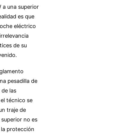
W a una superior
ealidad es que
oche eléctrico
irrelevancia
tices de su
venido.
eglamento
na pesadilla de
 de las
el técnico se
un traje de
 superior no es
 la protección