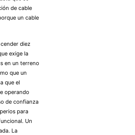
ción de cable
 porque un cable
ncender diez
que exige la
os en un terreno
ismo que un
a que el
gue operando
so de confianza
mperios para
funcional. Un
ada. La