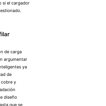
 si el cargador
gestionado.
ilar
ón de carga
len argumentar
nteligentes ya
dad de
n cobre y
radación
de diseño
hasta que se