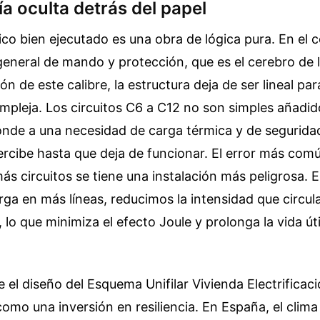
ía oculta detrás del papel
ico bien ejecutado es una obra de lógica pura. En el 
general de mando y protección, que es el cerebro de l
n de este calibre, la estructura deja de ser lineal pa
mpleja. Los circuitos C6 a C12 no son simples añadid
nde a una necesidad de carga térmica y de seguridad
percibe hasta que deja de funcionar. El error más com
ás circuitos se tiene una instalación más peligrosa. Es
carga en más líneas, reducimos la intensidad que circu
, lo que minimiza el efecto Joule y prolonga la vida úti
 el diseño del Esquema Unifilar Vivienda Electrificac
como una inversión en resiliencia. En España, el clima