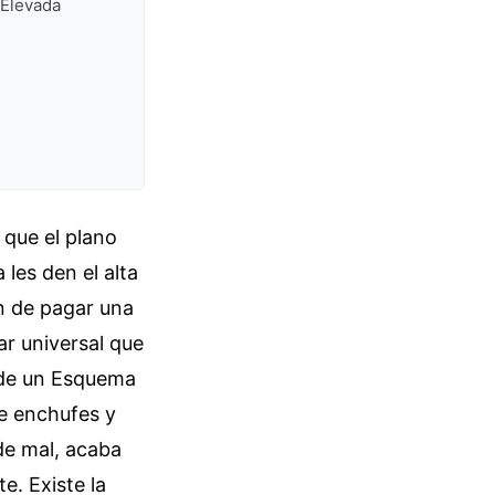
n Elevada
 que el plano
les den el alta
n de pagar una
ar universal que
o de un Esquema
de enchufes y
nde mal, acaba
e. Existe la