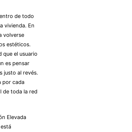
centro de todo
a vivienda. En
ra volverse
os estéticos.
 que el usuario
ún es pensar
 justo al revés.
la por cada
l de toda la red
ión Elevada
 está