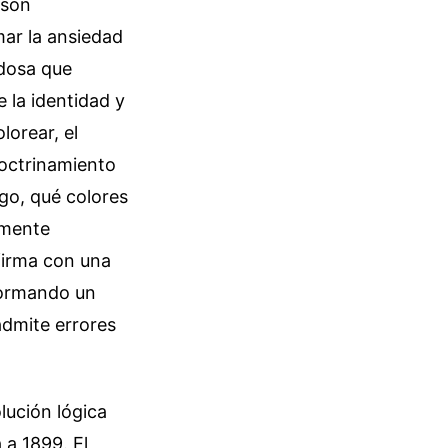
 son
mar la ansiedad
adosa que
la identidad y
lorear, el
doctrinamiento
ego, qué colores
emente
 firma con una
sformando un
admite errores
lución lógica
 a 1899. El