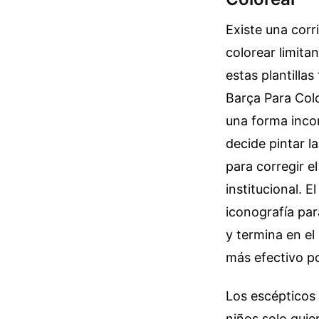
Existe una corr
colorear limita
estas plantilla
Barça Para Colo
una forma incorr
decide pintar la
para corregir e
institucional. E
iconografía pa
y termina en e
más efectivo po
Los escépticos 
niños solo quie