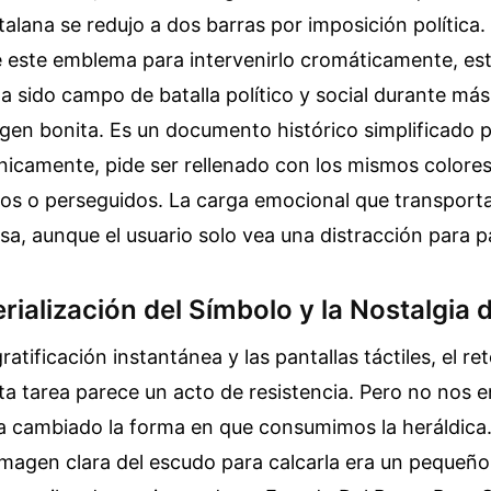
talana se redujo a dos barras por imposición política
e este emblema para intervenirlo cromáticamente, e
a sido campo de batalla político y social durante más
agen bonita. Es un documento histórico simplificado 
nicamente, pide ser rellenado con los mismos colore
dos o perseguidos. La carga emocional que transport
a, aunque el usuario solo vea una distracción para pa
ialización del Símbolo y la Nostalgia d
gratificación instantánea y las pantallas táctiles, el re
sta tarea parece un acto de resistencia. Pero no nos 
ha cambiado la forma en que consumimos la heráldica.
magen clara del escudo para calcarla era un pequeño 