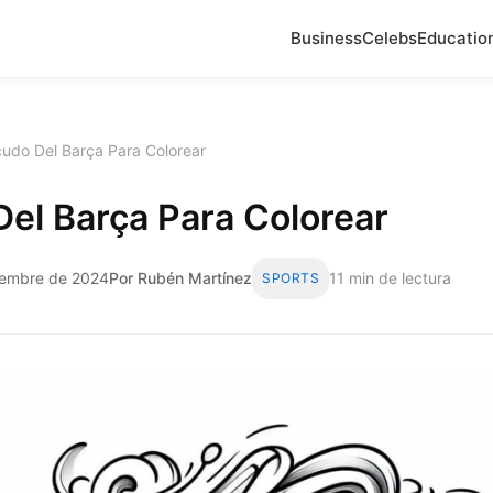
Business
Celebs
Educatio
udo Del Barça Para Colorear
el Barça Para Colorear
iembre de 2024
Por Rubén Martínez
11 min de lectura
SPORTS