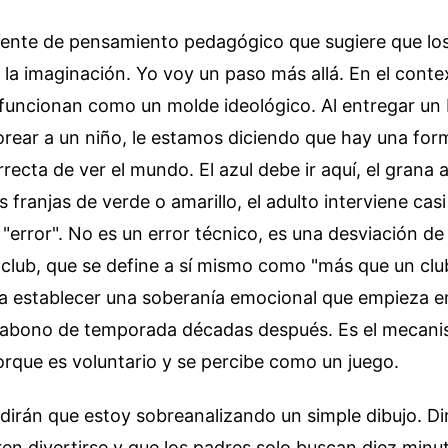
iente de pensamiento pedagógico que sugiere que los
n la imaginación. Yo voy un paso más allá. En el contex
s funcionan como un molde ideológico. Al entregar un
rear a un niño, le estamos diciendo que hay una for
ecta de ver el mundo. El azul debe ir aquí, el grana al
s franjas de verde o amarillo, el adulto interviene casi
l "error". No es un error técnico, es una desviación d
l club, que se define a sí mismo como "más que un club"
ra establecer una soberanía emocional que empieza e
l abono de temporada décadas después. Es el mecani
rque es voluntario y se percibe como un juego.
dirán que estoy sobreanalizando un simple dibujo. Di
ren divertirse y que los padres solo buscan diez minu