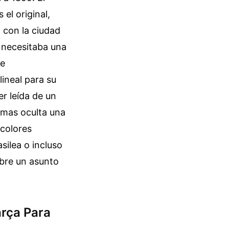
el original,
 con la ciudad
e necesitaba una
de
ineal para su
er leída de un
ormas oculta una
 colores
silea o incluso
bre un asunto
arça Para