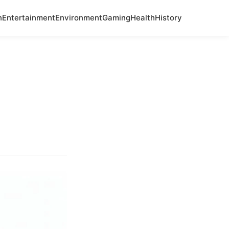
n
Entertainment
Environment
Gaming
Health
History