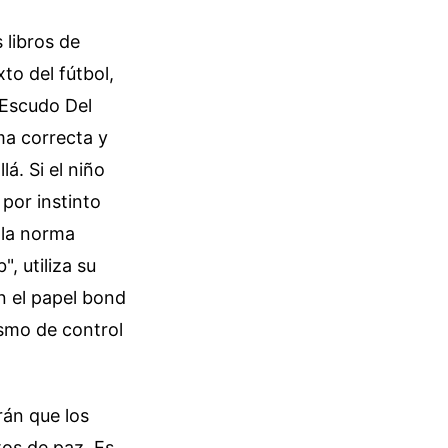
 libros de
to del fútbol,
 Escudo Del
ma correcta y
lá. Si el niño
 por instinto
e la norma
, utiliza su
n el papel bond
smo de control
rán que los
tos de paz. Es