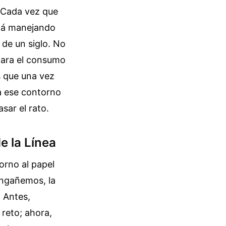
. Cada vez que
stá manejando
 de un siglo. No
para el consumo
s que una vez
a ese contorno
sar el rato.
e la Línea
torno al papel
engañemos, la
 Antes,
reto; ahora,