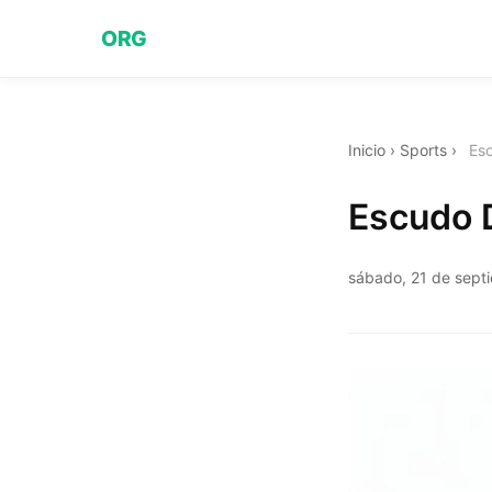
ORG
Inicio
›
Sports
›
Esc
Escudo D
sábado, 21 de sept