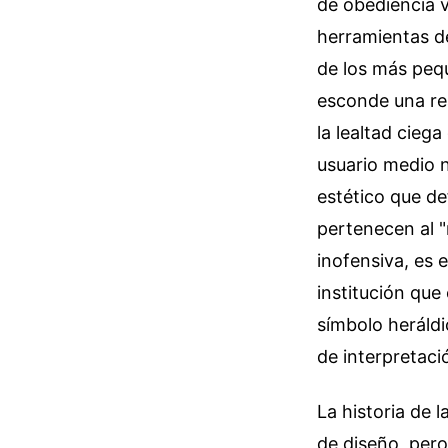
de obediencia v
herramientas de
de los más pequ
esconde una re
la lealtad cieg
usuario medio 
estético que de
pertenecen al "
inofensiva, es 
institución que
símbolo heráldi
de interpretaci
La historia de 
de diseño, pero