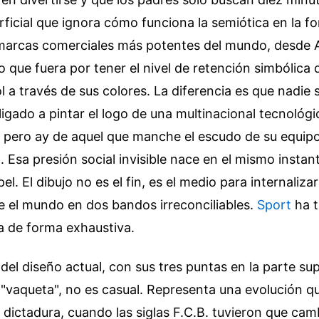
rficial que ignora cómo funciona la semiótica en la f
 marcas comerciales más potentes del mundo, desde 
lo que fuera por tener el nivel de retención simbólica 
l a través de sus colores. La diferencia es que nadie 
gado a pintar el logo de una multinacional tecnológi
 pero ay de aquel que manche el escudo de su equipo
l. Esa presión social invisible nace en el mismo instan
pel. El dibujo no es el fin, es el medio para internaliza
de el mundo en dos bandos irreconciliables.
Sport
ha t
a de forma exhaustiva.
del diseño actual, con sus tres puntas en la parte sup
 "vaqueta", no es casual. Representa una evolución q
a dictadura, cuando las siglas F.C.B. tuvieron que cam