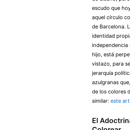
escudo que hoy 
aquel círculo c
de Barcelona. L
identidad propi
independencia s
hijo, está perp
vistazo, para s
jerarquía políti
azulgranas que,
de los colores 
similar:
este art
El Adoctrin
Colorear