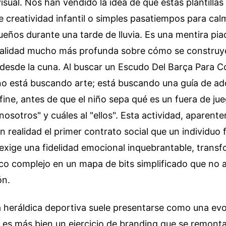
isual. Nos han vendido la idea de que estas plantillas
 creatividad infantil o simples pasatiempos para cal
eños durante una tarde de lluvia. Es una mentira pi
alidad mucho más profunda sobre cómo se construye 
a desde la cuna. Al buscar un Escudo Del Barça Para Co
no está buscando arte; está buscando una guía de a
fine, antes de que el niño sepa qué es un fuera de ju
nosotros" y cuáles al "ellos". Esta actividad, aparent
en realidad el primer contrato social que un individuo
 exige una fidelidad emocional inquebrantable, tran
co complejo en un mapa de bits simplificado que no 
ón.
la heráldica deportiva suele presentarse como una evo
 es más bien un ejercicio de branding que se remonta