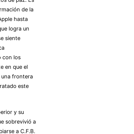
ormación de la
Apple hasta
que logra un
se siente
ca
 con los
te en que el
r una frontera
ratado este
erior y su
ue sobrevivió a
biarse a C.F.B.