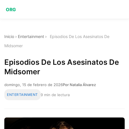
ORG
Inicio
›
Entertainment
›
Episodios De Los Asesinatos De
Midsomer
Episodios De Los Asesinatos De
Midsomer
domingo, 15 de febrero de 2026
Por Natalia Álvarez
ENTERTAINMENT
9 min de lectura