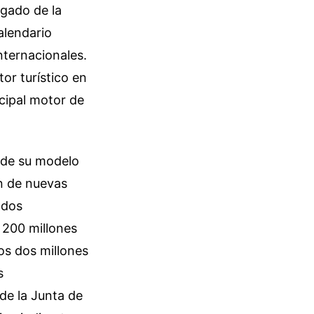
egado de la
alendario
nternacionales.
or turístico en
cipal motor de
n de su modelo
ón de nuevas
ados
 200 millones
os dos millones
s
de la Junta de