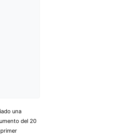
iado una
 aumento del 20
 primer