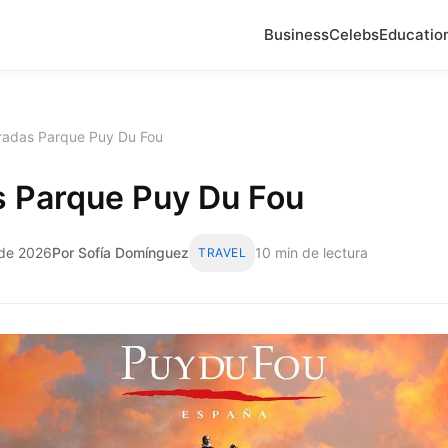
Business
Celebs
Educatio
radas Parque Puy Du Fou
s Parque Puy Du Fou
 de 2026
Por Sofía Domínguez
10 min de lectura
TRAVEL