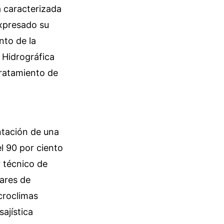
a caracterizada
expresado su
nto de la
 Hidrográfica
tratamiento de
ntación de una
el 90 por ciento
 técnico de
ares de
croclimas
ajística