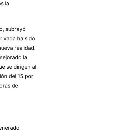
s la
no, subrayó
rivada ha sido
nueva realidad.
mejorado la
ue se dirigen al
ión del 15 por
horas de
generado