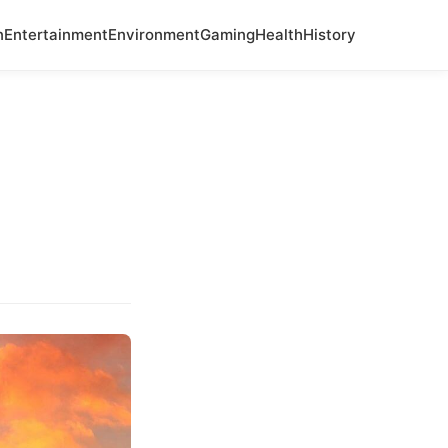
n
Entertainment
Environment
Gaming
Health
History