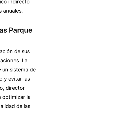
co indirecto
s anuales.
das Parque
cación de sus
laciones. La
e un sistema de
 y evitar las
o, director
 optimizar la
alidad de las