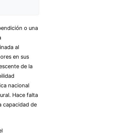
bendición o una
a
inada al
dores en sus
escente de la
ilidad
ica nacional
ral. Hace falta
a capacidad de
el