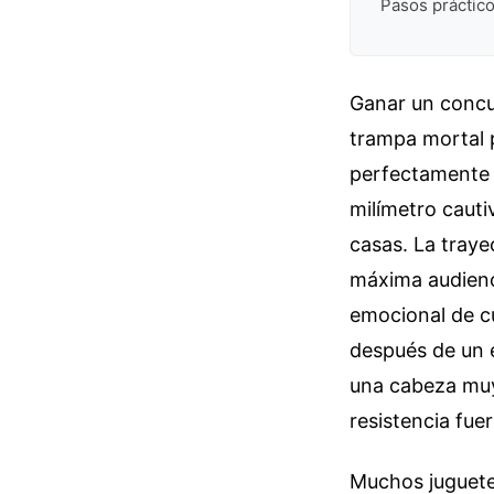
Pasos práctico
Ganar un concu
trampa mortal p
perfectamente 
milímetro cauti
casas. La traye
máxima audienci
emocional de cu
después de un é
una cabeza muy
resistencia fue
Muchos juguetes