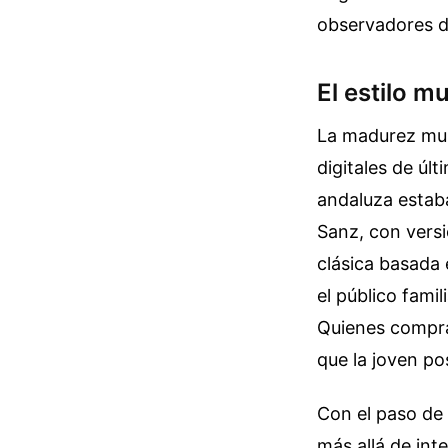
observadores 
El estilo m
La madurez mus
digitales de úl
andaluza estaba
Sanz, con vers
clásica basada
el público fami
Quienes compra
que la joven po
Con el paso de 
más allá de int