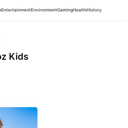
n
Entertainment
Environment
Gaming
Health
History
.
oz Kids