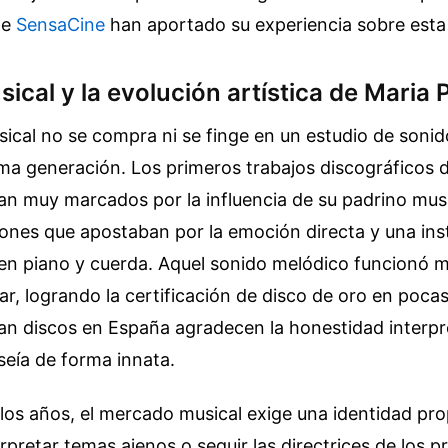
de
SensaCine
han aportado su experiencia sobre esta
usical y la evolución artística de Maria
ical no se compra ni se finge en un estudio de soni
tima generación. Los primeros trabajos discográficos 
n muy marcados por la influencia de su padrino musi
iones que apostaban por la emoción directa y una in
 en piano y cuerda. Aquel sonido melódico funcionó m
liar, logrando la certificación de disco de oro en poc
n discos en España agradecen la honestidad interpre
seía de forma innata.
los años, el mercado musical exige una identidad pr
erpretar temas ajenos o seguir las directrices de los 