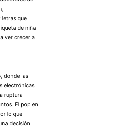
n,
 letras que
tiqueta de niña
 a ver crecer a
o, donde las
s electrónicas
a ruptura
untos. El pop en
or lo que
una decisión