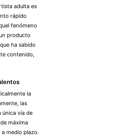
rtista adulta es
ento rápido
 aquel fenómeno
 un producto
 que ha sabido
ste contenido,
alentos
icalmente la
mente, las
 única vía de
o de máxima
e a medio plazo.