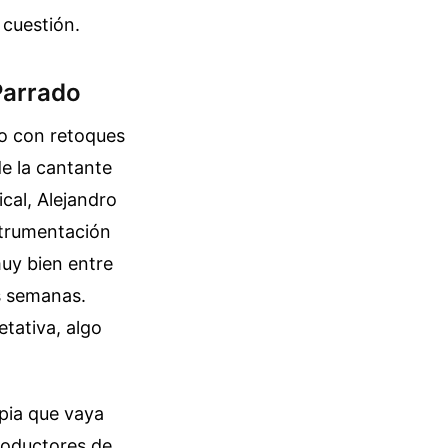
 cuestión.
 Parrado
do con retoques
de la cantante
cal, Alejandro
strumentación
uy bien entre
as semanas.
tativa, algo
opia que vaya
productores de