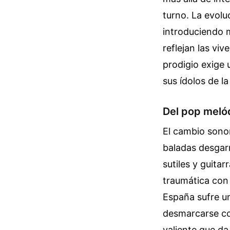
turno. La evoluc
introduciendo 
reflejan las vi
prodigio exige 
sus ídolos de la
Del pop melód
El cambio sonor
baladas desgar
sutiles y guita
traumática con 
España sufre un
desmarcarse co
valiente que da