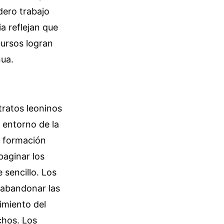
dero trabajo
ia reflejan que
cursos logran
nua.
tratos leoninos
 entorno de la
a formación
paginar los
 sencillo. Los
 abandonar las
imiento del
chos.
Los