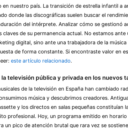
en nuestro país. La transición de estrella infantil a a
do donde las discográficas suelen buscar el rendimi
aduración del intérprete. Analizar cómo se gestionó
las claves de su permanencia actual. No estamos ante
eting digital, sino ante una trabajadora de la música
opuesta de forma constante.
Si encontraste valor en e
leer:
este artículo relacionado
.
 la televisión pública y privada en los nuevos t
usicales de la televisión en España han cambiado rad
onsumimos música y descubrimos creadores. Antigua
sette y los directos en salas pequeñas constituían la
uito profesional. Hoy, un programa emitido en horari
a un pico de atención brutal que rara vez se sostien