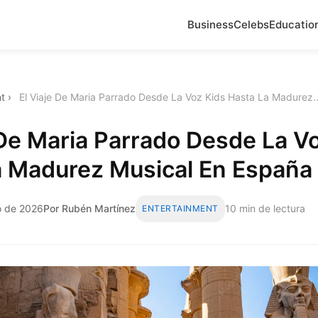
Business
Celebs
Educatio
t
›
El Viaje De Maria Parrado Desde La Voz Kids Hasta La Madurez..
 De Maria Parrado Desde La V
a Madurez Musical En España
o de 2026
Por Rubén Martínez
10 min de lectura
ENTERTAINMENT