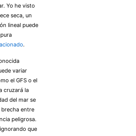
ar. Yo he visto
nece seca, un
ón lineal puede
 pura
elacionado
.
conocida
ede variar
omo el GFS o el
 cruzará la
dad del mar se
a brecha entre
ncia peligrosa.
, ignorando que