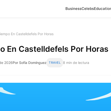
Business
Celebs
Educatio
Tiempo En Castelldefels Por Horas
o En Castelldefels Por Horas
 de 2026
Por Sofía Domínguez
8 min de lectura
TRAVEL