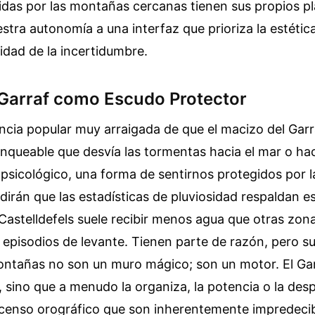
nidas por las montañas cercanas tienen sus propios p
tra autonomía a una interfaz que prioriza la estética
idad de la incertidumbre.
l Garraf como Escudo Protector
encia popular muy arraigada de que el macizo del Gar
nqueable que desvía las tormentas hacia el mar o ha
psicológico, una forma de sentirnos protegidos por l
dirán que las estadísticas de pluviosidad respaldan es
astelldefels suele recibir menos agua que otras zon
 episodios de levante. Tienen parte de razón, pero s
ontañas no son un muro mágico; son un motor. El Ga
ia, sino que a menudo la organiza, la potencia o la de
censo orográfico que son inherentemente impredecib