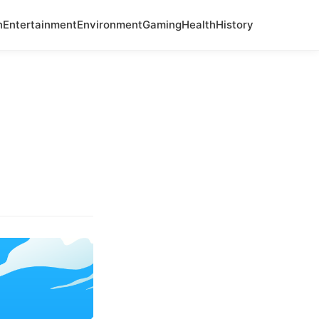
n
Entertainment
Environment
Gaming
Health
History