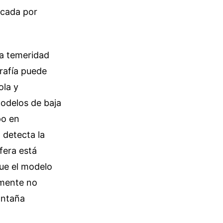
icada por
na temeridad
rafía puede
ola y
modelos de baja
po en
 detecta la
sfera está
ue el modelo
amente no
ontaña