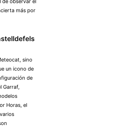
d de observar el
acierta más por
stelldefels
Meteocat, sino
ue un icono de
onfiguración de
l Garraf,
modelos
r Horas, el
varios
son