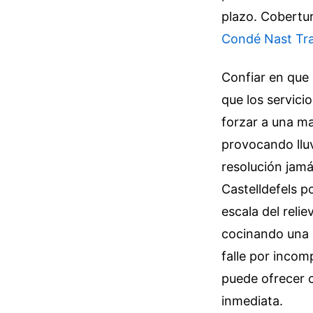
plazo.
Cobertur
Condé Nast Tra
Confiar en que 
que los servic
forzar a una m
provocando lluv
resolución jamá
Castelldefels p
escala del relie
cocinando una 
falle por incom
puede ofrecer 
inmediata.