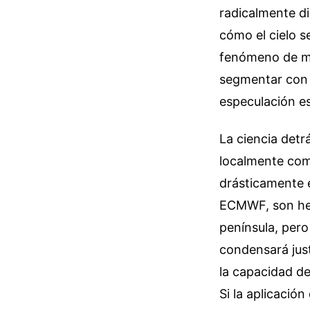
radicalmente dis
cómo el cielo s
fenómeno de mic
segmentar con é
especulación es
La ciencia detr
localmente com
drásticamente 
ECMWF, son her
península, pero
condensará just
la capacidad de
Si la aplicación