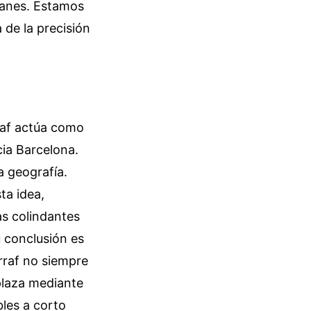
lanes. Estamos
 de la precisión
raf actúa como
cia Barcelona.
a geografía.
ta idea,
as colindantes
u conclusión es
rraf no siempre
splaza mediante
les a corto