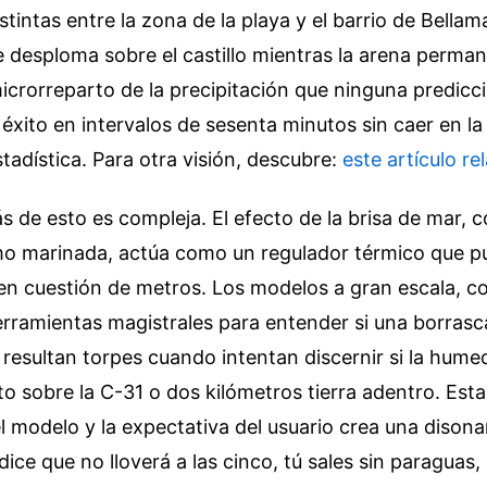
tintas entre la zona de la playa y el barrio de Bellam
e desploma sobre el castillo mientras la arena perma
rorreparto de la precipitación que ninguna predicci
xito en intervalos de sesenta minutos sin caer en la
tadística.
Para otra visión, descubre:
este artículo r
ás de esto es compleja. El efecto de la brisa de mar, 
o marinada, actúa como un regulador térmico que pu
en cuestión de metros. Los modelos a gran escala, c
ramientas magistrales para entender si una borrasca
 resultan torpes cuando intentan discernir si la hume
o sobre la C-31 o dos kilómetros tierra adentro. Est
l modelo y la expectativa del usuario crea una disona
 dice que no lloverá a las cinco, tú sales sin paraguas