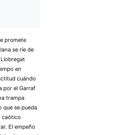
ue promete
lana se ríe de
x Llobregat
Tiempo en
actitud cuándo
 por el Garraf
una trampa
ro que se pueda
 caótico
rar. El empeño