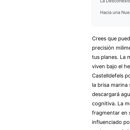
La Desconexió
Hacia una Nue
Crees que pued
precisión milim
tus planes. La m
viven bajo el h
Castelldefels 
la brisa marina
descargará agua
cognitiva. La m
fragmentar en 
influenciado po