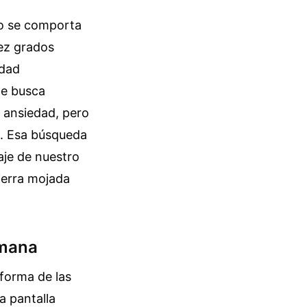
No se comporta
iez grados
edad
te busca
a ansiedad, pero
o. Esa búsqueda
aje de nuestro
tierra mojada
umana
 forma de las
a pantalla