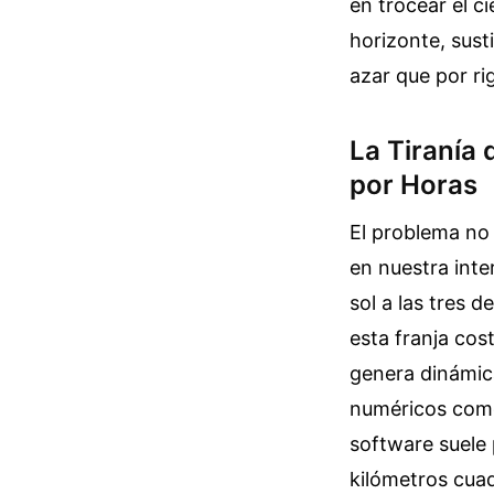
en trocear el c
horizonte, sust
azar que por ri
La Tiranía 
por Horas
El problema no 
en nuestra inte
sol a las tres d
esta franja cos
genera dinámic
numéricos come
software suele
kilómetros cua