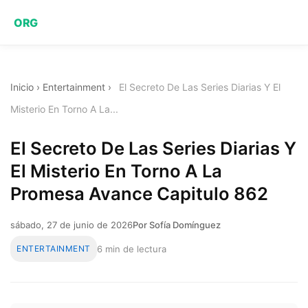
ORG
Inicio
›
Entertainment
›
El Secreto De Las Series Diarias Y El
Misterio En Torno A La...
El Secreto De Las Series Diarias Y
El Misterio En Torno A La
Promesa Avance Capitulo 862
sábado, 27 de junio de 2026
Por Sofía Domínguez
ENTERTAINMENT
6 min de lectura