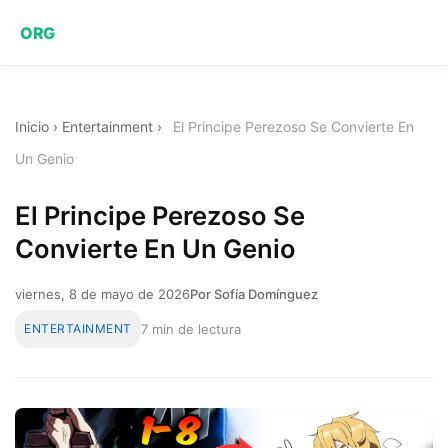
ORG
Inicio
›
Entertainment
›
El Principe Perezoso Se Convierte En
Un Genio
El Principe Perezoso Se
Convierte En Un Genio
viernes, 8 de mayo de 2026
Por Sofía Domínguez
ENTERTAINMENT
7 min de lectura