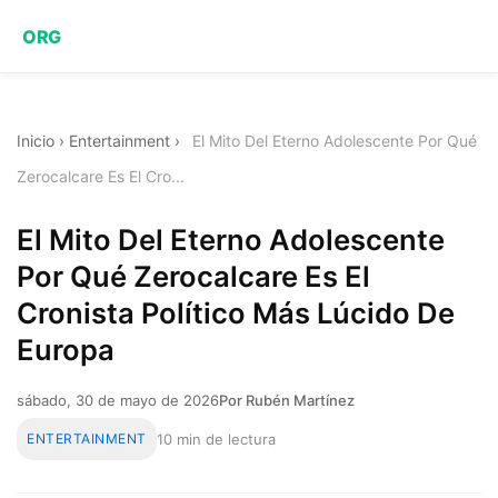
ORG
Inicio
›
Entertainment
›
El Mito Del Eterno Adolescente Por Qué
Zerocalcare Es El Cro...
El Mito Del Eterno Adolescente
Por Qué Zerocalcare Es El
Cronista Político Más Lúcido De
Europa
sábado, 30 de mayo de 2026
Por Rubén Martínez
ENTERTAINMENT
10 min de lectura