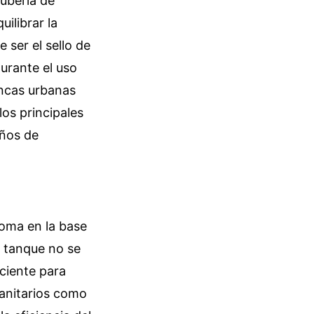
tubería de
uilibrar la
 ser el sello de
durante el uso
incas urbanas
os principales
años de
goma en la base
l tanque no se
iciente para
 sanitarios como