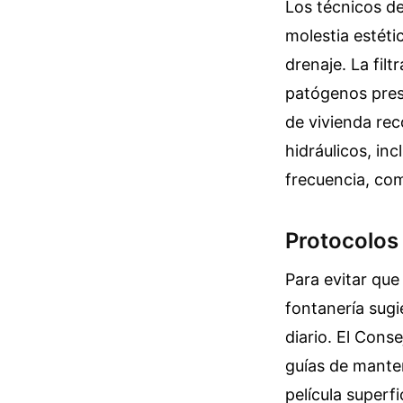
Los técnicos de
molestia estéti
drenaje. La fil
patógenos prese
de vivienda rec
hidráulicos, in
frecuencia, com
Protocolos
Para evitar que 
fontanería sugi
diario. El Cons
guías de mante
película superf