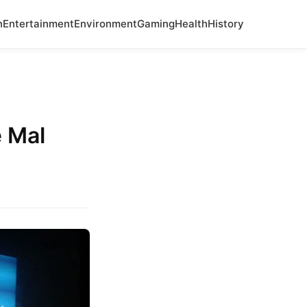
n
Entertainment
Environment
Gaming
Health
History
e Mal