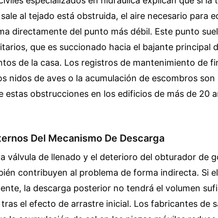
iviles especializados en hidráulica explican que si la 
sale al tejado está obstruida, el aire necesario para eq
a directamente del punto más débil. Este punto suele
itarios, que es succionado hacia el bajante principal 
tos de la casa. Los registros de mantenimiento de f
s nidos de aves o la acumulación de escombros son l
 estas obstrucciones en los edificios de más de 20 
ternos Del Mecanismo De Descarga
la válvula de llenado y el deterioro del obturador de 
ién contribuyen al problema de forma indirecta. Si e
ente, la descarga posterior no tendrá el volumen suf
n tras el efecto de arrastre inicial. Los fabricantes de