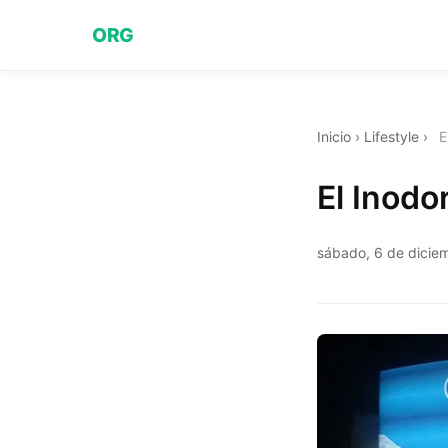
ORG
Inicio
›
Lifestyle
›
E
El Inodo
sábado, 6 de dicie