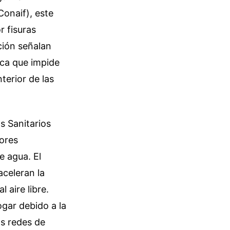
Conaif), este
r fisuras
ción señalan
sica que impide
terior de las
 Sanitarios
lores
 agua. El
aceleran la
 aire libre.
ogar debido a la
s redes de