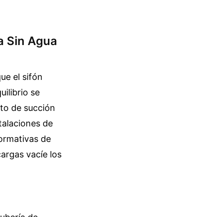
a Sin Agua
ue el sifón
ilibrio se
cto de succión
stalaciones de
normativas de
cargas vacíe los