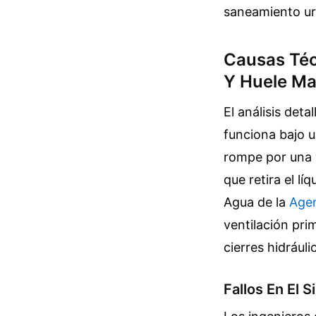
saneamiento ur
Causas Téc
Y Huele Ma
El análisis deta
funciona bajo u
rompe por una v
que retira el l
Agua de la
Agen
ventilación pri
cierres hidrául
Fallos En El 