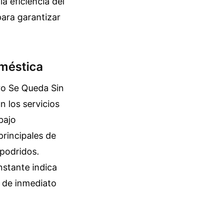
a eficiencia del
para garantizar
oméstica
ro Se Queda Sin
 los servicios
bajo
rincipales de
 podridos.
nstante indica
a de inmediato