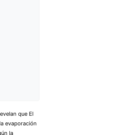
evelan que El
la evaporación
gún la