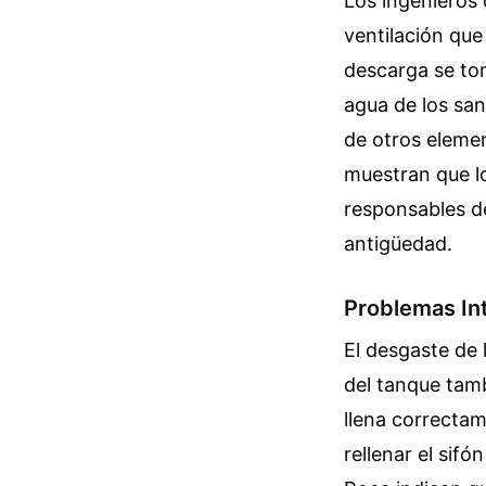
Los ingenieros c
ventilación que 
descarga se tom
agua de los san
de otros elemen
muestran que lo
responsables de
antigüedad.
Problemas In
El desgaste de 
del tanque tamb
llena correctam
rellenar el sifó