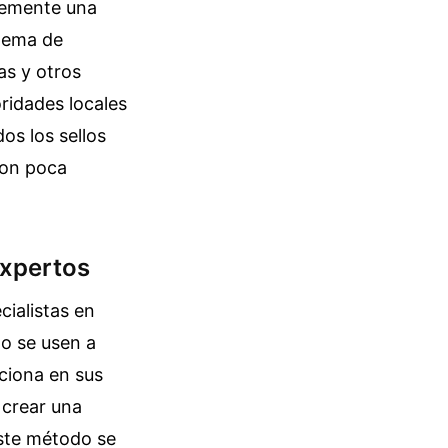
plemente una
stema de
as y otros
ridades locales
os los sellos
con poca
Expertos
cialistas en
no se usen a
ciona en sus
 crear una
 Este método se