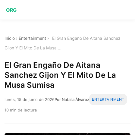
ORG
Inicio
›
Entertainment
›
El Gran Engaño De Aitana Sanchez
Gijon Y El Mito De La Musa ...
El Gran Engaño De Aitana
Sanchez Gijon Y El Mito De La
Musa Sumisa
lunes, 15 de junio de 2026
Por Natalia Álvarez
ENTERTAINMENT
10 min de lectura