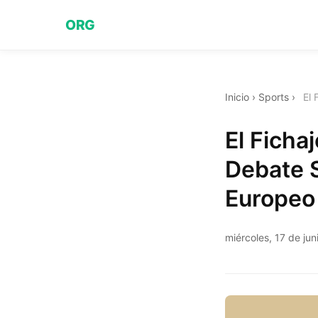
ORG
Inicio
›
Sports
›
El 
El Ficha
Debate S
Europeo
miércoles, 17 de ju