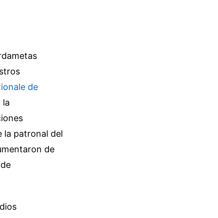
ardametas
stros
tionale de
 la
ciones
 la patronal del
 aumentaron de
 de
dios