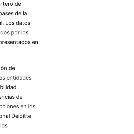
ortero de
pases de la
l. Los datos
dos por los
s presentados en
ión de
las entidades
bilidad
encias de
cciones en los
onal Deloitte
los