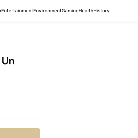
n
Entertainment
Environment
Gaming
Health
History
e Un
l