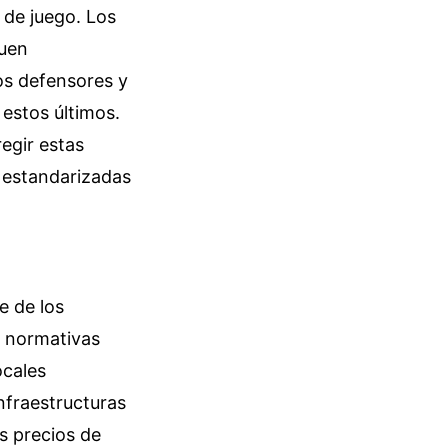
o de juego. Los
guen
os defensores y
 estos últimos.
egir estas
 estandarizadas
e de los
s normativas
ocales
nfraestructuras
os precios de