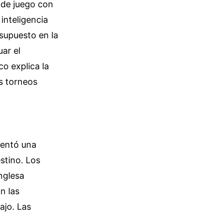
 de juego con
inteligencia
esupuesto en la
ar el
o explica la
os torneos
mentó una
estino. Los
nglesa
n las
ajo. Las