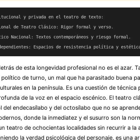
itucional y privada en el teatro de texto:

ional de Teatro Clásico: Rigor formal y verso.

tico Nacional: Textos contemporáneos y riesgo formal.

trás de esta longevidad profesional no es el azar. 
 político de turno, un mal que ha parasitado buena pa
lturales en la península. Es una cuestión de técnica 
funda de la voz en el espacio escénico. El teatro cl
l del endecasílabo y del octosílabo que no se aprende
odernos, donde la inmediatez y el susurro son la nor
n teatro de ochocientas localidades sin recurrir a la 
teniendo la verdad psicológica del personaje, es una a