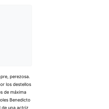
empre, perezosa.
or los destellos
ies de máxima
soles Benedicto
l de una actriz