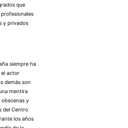
agrados que
 profesionales
s y privados
paña siempre ha
 el actor
los demás son
 una mentira
es obscenas y
s del Centro
rante los años
ndía de la