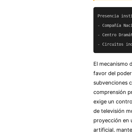
Presencia inst
- Compañía Nac
- Centro Dramá
El mecanismo de
favor del poder
subvenciones cu
comprensión pro
exige un contro
de televisión m
proyección en u
artificial, man