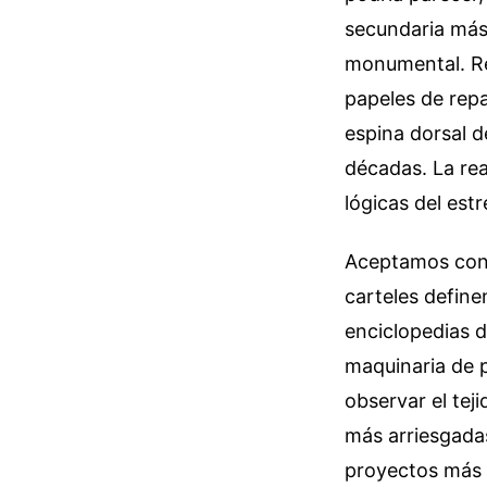
secundaria más 
monumental. Red
papeles de repa
espina dorsal 
décadas. La re
lógicas del est
Aceptamos con d
carteles define
enciclopedias d
maquinaria de 
observar el tej
más arriesgada
proyectos más l