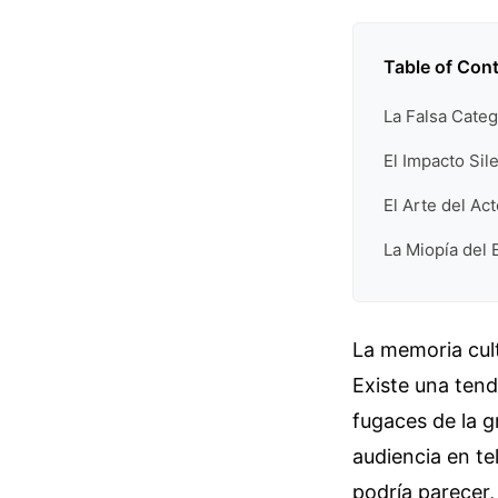
Table of Con
La Falsa Categ
El Impacto Sil
El Arte del Ac
La Miopía del 
La memoria cultu
Existe una tend
fugaces de la g
audiencia en te
podría parecer,