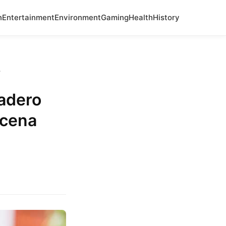
n
Entertainment
Environment
Gaming
Health
History
.
dadero
scena