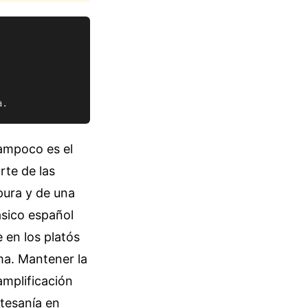
Tampoco es el
rte de las
pura y de una
ásico español
 en los platós
ma. Mantener la
amplificación
rtesanía en