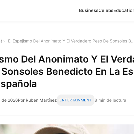
Business
Celebs
Educatio
t
›
El Espejismo Del Anonimato Y El Verdadero Peso De Sonsoles B..
ismo Del Anonimato Y El Ver
 Sonsoles Benedicto En La E
Española
o de 2026
Por Rubén Martínez
8 min de lectura
ENTERTAINMENT