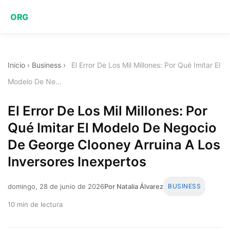
ORG
Inicio
›
Business
›
El Error De Los Mil Millones: Por Qué Imitar El
Modelo De Ne...
El Error De Los Mil Millones: Por
Qué Imitar El Modelo De Negocio
De George Clooney Arruina A Los
Inversores Inexpertos
domingo, 28 de junio de 2026
Por Natalia Álvarez
BUSINESS
10 min de lectura