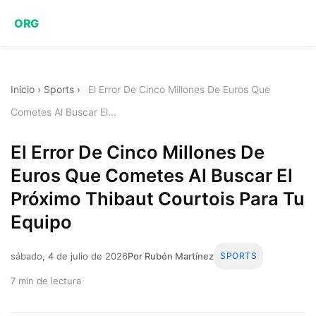
ORG
Inicio
›
Sports
›
El Error De Cinco Millones De Euros Que
Cometes Al Buscar El...
El Error De Cinco Millones De
Euros Que Cometes Al Buscar El
Próximo Thibaut Courtois Para Tu
Equipo
sábado, 4 de julio de 2026
Por Rubén Martínez
SPORTS
7 min de lectura