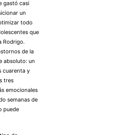
e gastó casi
icionar un
optimizar todo
dolescentes que
a Rodrigo.
stornos de la
re absoluto: un
s cuarenta y
s tres
ás emocionales
ndo semanas de
o puede