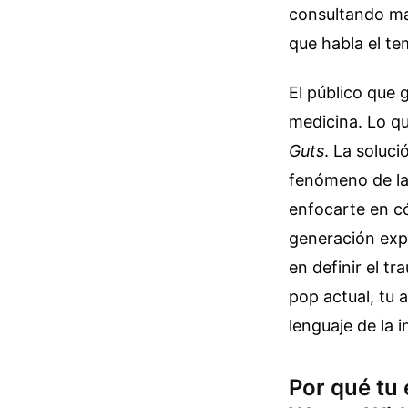
consultando man
que habla el te
El público que 
medicina. Lo qu
Guts
. La soluci
fenómeno de la
enfocarte en có
generación expr
en definir el t
pop actual, tu 
lenguaje de la i
Por qué tu 