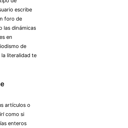
 tipo de
uario escribe
un foro de
o las dinámicas
es en
riodismo de
a literalidad te
de
s artículos o
rl
como si
días enteros