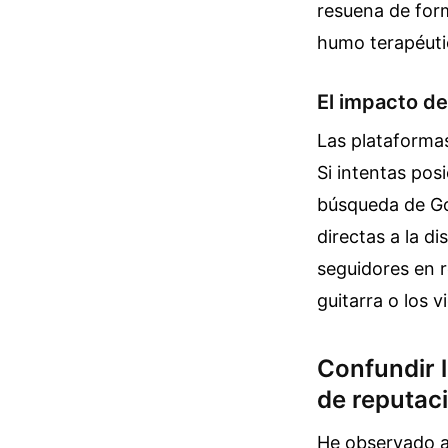
resuena de forma
humo terapéutic
El impacto de
Las plataformas 
Si intentas pos
búsqueda de Goo
directas a la di
seguidores en r
guitarra o los 
Confundir l
de reputaci
He observado a 