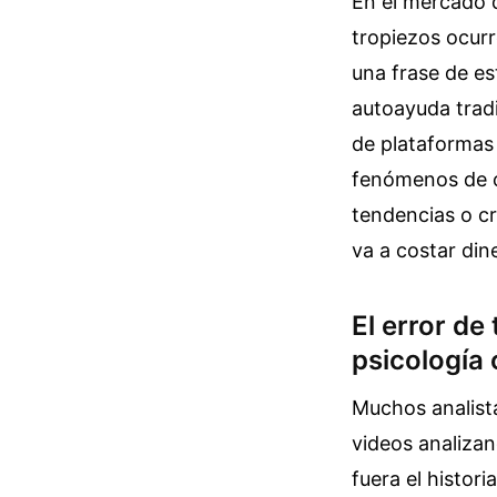
En el mercado de
tropiezos ocur
una frase de es
autoayuda tradi
de plataformas 
fenómenos de c
tendencias o cr
va a costar din
El error de
psicología 
Muchos analista
videos analizan
fuera el histori