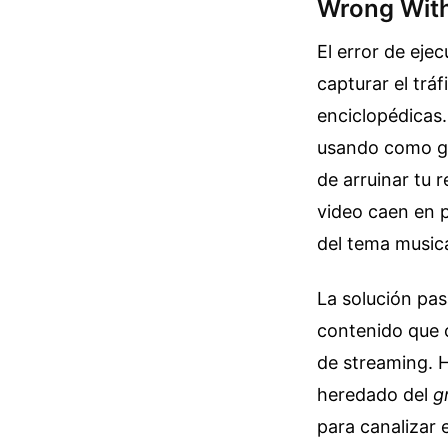
Wrong With
El error de eje
capturar el trá
enciclopédicas.
usando como ga
de arruinar tu 
video caen en p
del tema musical
La solución pas
contenido que 
de streaming. H
heredado del
g
para canalizar 