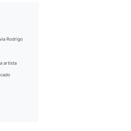
ivia Rodrigo
a artista
rcado