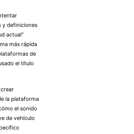
ntentar
 y definiciones
ud actual"
rma más rápida
 plataformas de
sado el título
 crear
e la plataforma
 cómo el sonido
ve de vehículo
pecífico