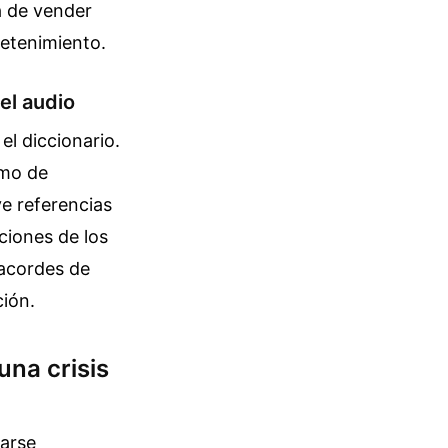
ja de vender
retenimiento.
el audio
el diccionario.
tmo de
e referencias
cciones de los
 acordes de
ción.
una crisis
marse