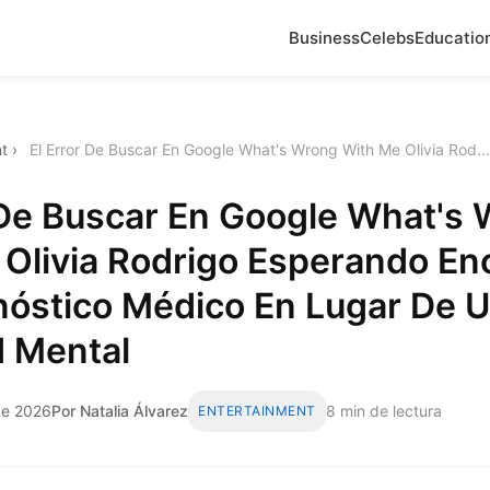
Business
Celebs
Educatio
t
›
El Error De Buscar En Google What's Wrong With Me Olivia Rod...
 De Buscar En Google What's
Olivia Rodrigo Esperando En
nóstico Médico En Lugar De 
d Mental
 de 2026
Por Natalia Álvarez
8 min de lectura
ENTERTAINMENT