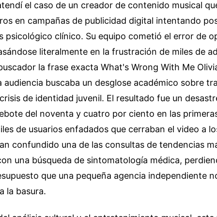
tendí el caso de un creador de contenido musical qu
ros en campañas de publicidad digital intentando pos
is psicológico clínico. Su equipo cometió el error de 
sándose literalmente en la frustración de miles de a
 buscador la frase exacta What's Wrong With Me Olivi
a audiencia buscaba un desglose académico sobre tra
risis de identidad juvenil. El resultado fue un desast
ebote del noventa y cuatro por ciento en las primera
les de usuarios enfadados que cerraban el video a lo
an confundido una de las consultas de tendencias m
 con una búsqueda de sintomatología médica, perdie
resupuesto que una pequeña agencia independiente n
 a la basura.