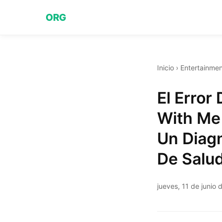
ORG
Inicio
›
Entertainmen
El Error
With Me 
Un Diag
De Salu
jueves, 11 de junio