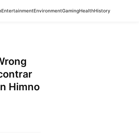
n
Entertainment
Environment
Gaming
Health
History
 Wrong
contrar
Un Himno