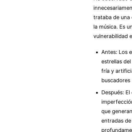
innecesariamen
trataba de una 
la música. Es 
vulnerabilidad 
Antes: Los e
estrellas d
fría y artif
buscadores c
Después: El 
imperfección
que generan
entradas de
profundament