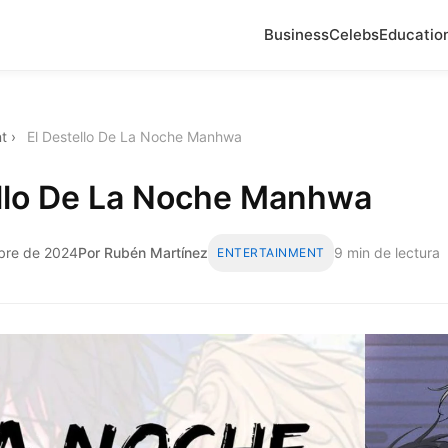
Business
Celebs
Educatio
t
›
El Destello De La Noche Manhwa
ello De La Noche Manhwa
mbre de 2024
Por Rubén Martínez
9 min de lectura
ENTERTAINMENT