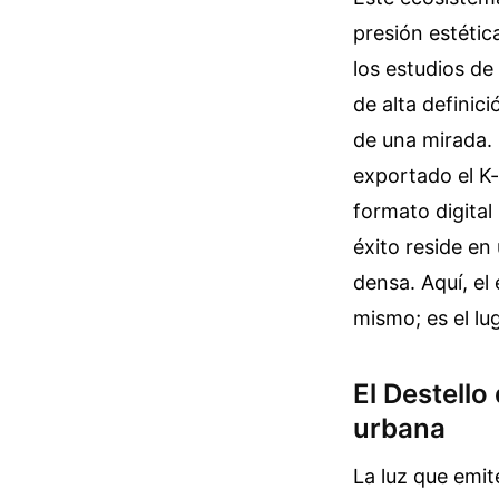
presión estétic
los estudios de
de alta definic
de una mirada. 
exportado el K
formato digital
éxito reside en
densa. Aquí, el
mismo; es el lug
El Destell
urbana
La luz que emit