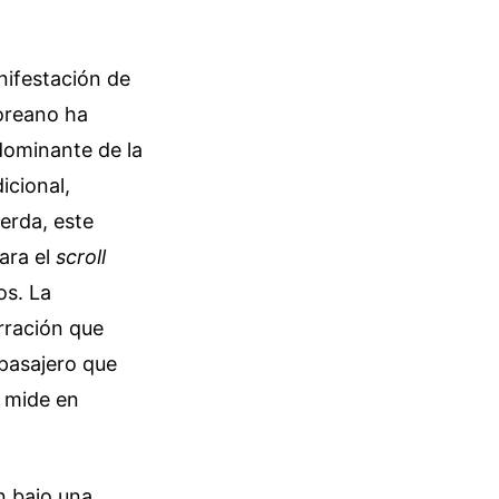
nifestación de
coreano ha
dominante de la
icional,
erda, este
ara el
scroll
os. La
arración que
 pasajero que
e mide en
n bajo una