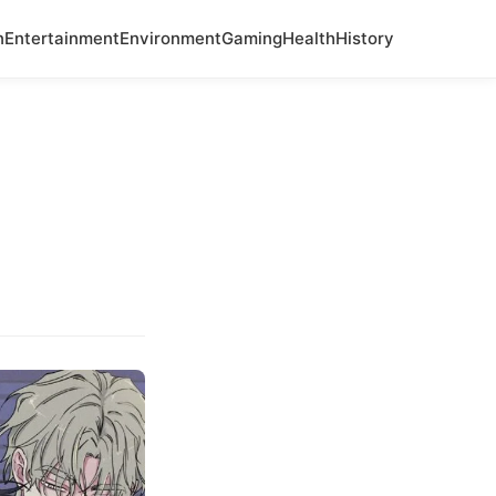
n
Entertainment
Environment
Gaming
Health
History