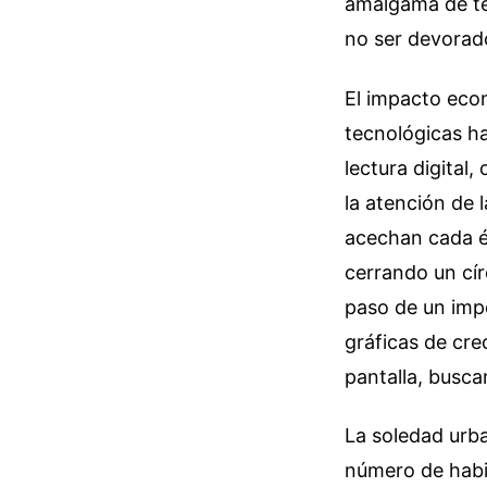
amalgama de te
no ser devorado
El impacto eco
tecnológicas ha
lectura digital,
la atención de 
acechan cada éx
cerrando un cír
paso de un impe
gráficas de cre
pantalla, busca
La soledad urba
número de habi