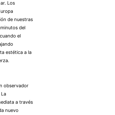
nar. Los
Europa
ción de nuestras
 minutos del
 cuando el
ajando
a estética a la
erza.
un observador
 La
mediata a través
ada nuevo