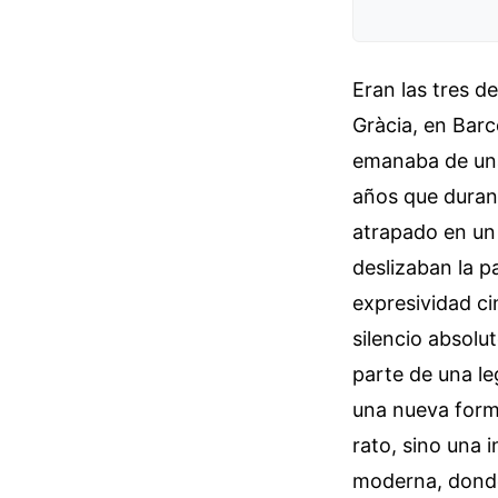
Eran las tres d
Gràcia, en Barc
emanaba de una 
años que durant
atrapado en un 
deslizaban la p
expresividad ci
silencio absolu
parte de una le
una nueva forma
rato, sino una 
moderna, donde