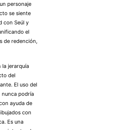
 un personaje
cto se siente
d con Seúl y
nificando el
s de redención,
 la jerarquía
cto del
nte. El uso del
l nunca podría
 con ayuda de
dibujados con
ca. Es una