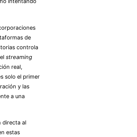
ano intentando
 corporaciones
ataformas de
storias controla
del
streaming
ión real,
s solo el primer
ración y las
ente a una
directa al
en estas