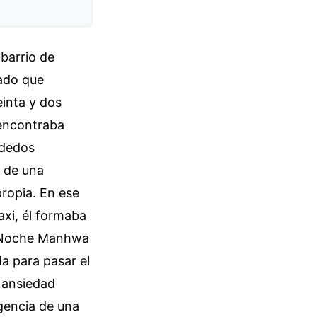
barrio de
lado que
einta y dos
 encontraba
 dedos
s de una
propia. En ese
axi, él formaba
la Noche Manhwa
a para pasar el
a ansiedad
gencia de una