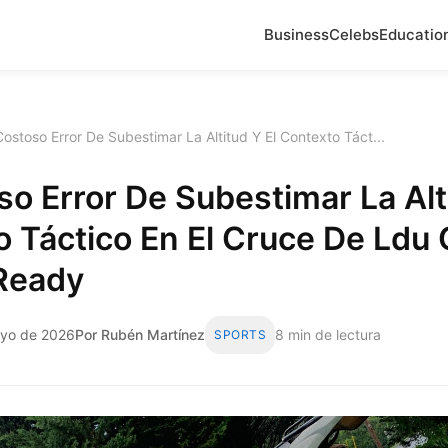
Business
Celebs
Educatio
Costoso Error De Subestimar La Altitud Y El Contexto Táct...
so Error De Subestimar La Alt
 Táctico En El Cruce De Ldu 
Ready
ayo de 2026
Por Rubén Martínez
8 min de lectura
SPORTS