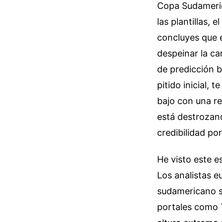
Copa Sudameric
las plantillas, 
concluyes que e
despeinar la ca
de predicción b
pitido inicial, 
bajo con una re
está destrozand
credibilidad por
He visto este e
Los analistas e
sudamericano s
portales como 