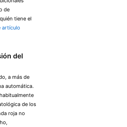
dicionales
po de
uién tiene el
 artículo
sión del
ado, a más de
rma automática.
 habitualmente
atológica de los
nda roja no
cho,