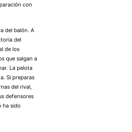
mparación con
a del balón. A
toria del
l de los
ros que salgan a
ar. La pelota
ta. Si preparas
as del rival,
us defensores
 ha sido