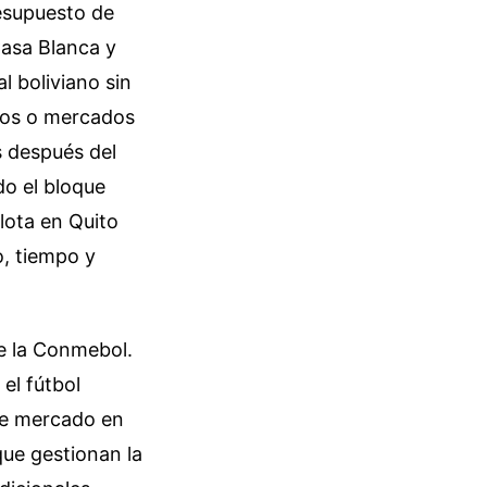
esupuesto de
 Casa Blanca y
l boliviano sin
chos o mercados
s después del
do el bloque
elota en Quito
o, tiempo y
.
de la Conmebol.
el fútbol
de mercado en
ue gestionan la