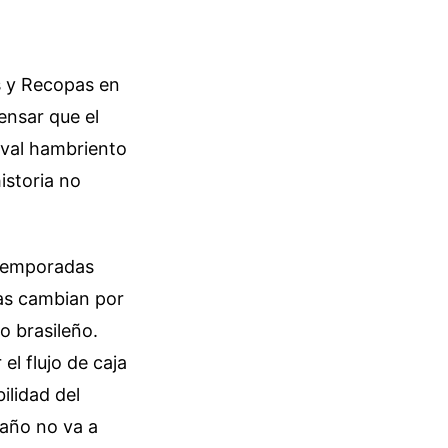
s y Recopas en
ensar que el
ival hambriento
istoria no
s temporadas
las cambian por
o brasileño.
el flujo de caja
bilidad del
 año no va a