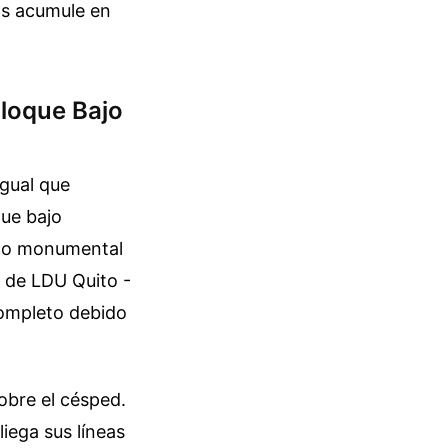
os acumule en
Bloque Bajo
gual que
ue bajo
ico monumental
e de LDU Quito -
completo debido
obre el césped.
iega sus líneas