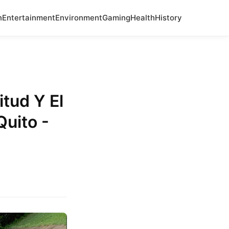
n
Entertainment
Environment
Gaming
Health
History
itud Y El
Quito -