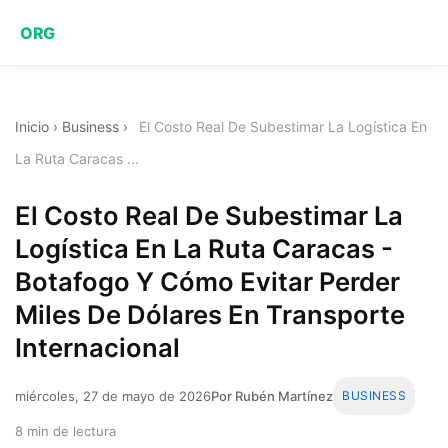
ORG
Inicio
›
Business
›
El Costo Real De Subestimar La Logística En
La Ruta Caracas ...
El Costo Real De Subestimar La
Logística En La Ruta Caracas -
Botafogo Y Cómo Evitar Perder
Miles De Dólares En Transporte
Internacional
miércoles, 27 de mayo de 2026
Por Rubén Martínez
BUSINESS
8 min de lectura