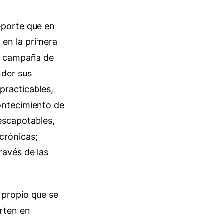
deporte que en
a en la primera
na campaña de
nder sus
practicables,
contecimiento de
escapotables,
 crónicas;
ravés de las
 propio que se
erten en