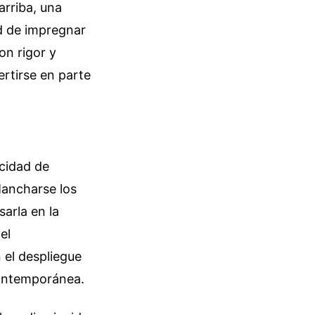
arriba, una
d de impregnar
on rigor y
ertirse en parte
acidad de
 Mancharse los
sarla en la
el
n el despliegue
 contemporánea.