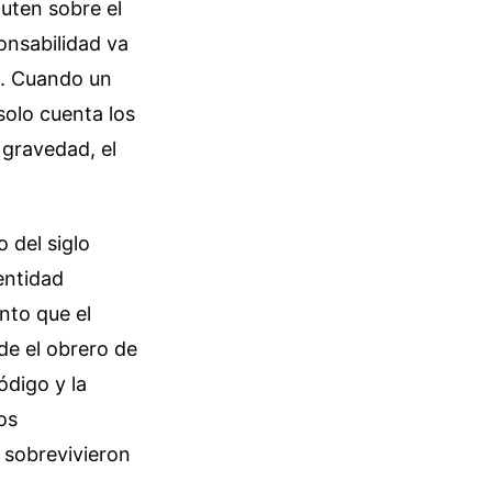
cuten sobre el
ponsabilidad va
to. Cuando un
 solo cuenta los
 gravedad, el
o del siglo
entidad
nto que el
de el obrero de
ódigo y la
os
e sobrevivieron