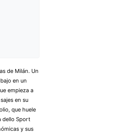
as de Milán. Un
bajo en un
 que empieza a
nsajes en su
lio, que huele
a dello Sport
onómicas y sus