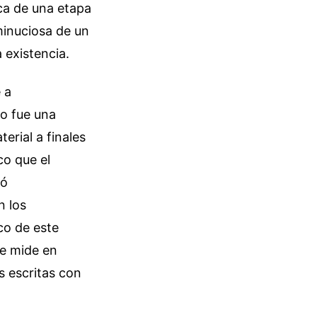
ica de una etapa
 minuciosa de un
 existencia.
 a
no fue una
erial a finales
co que el
nó
n los
co de este
se mide en
s escritas con