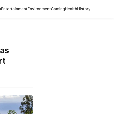
n
Entertainment
Environment
Gaming
Health
History
Las
rt