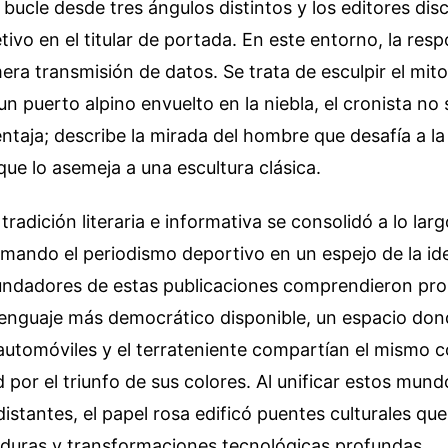
 bucle desde tres ángulos distintos y los editores dis
tivo en el titular de portada. En este entorno, la res
mera transmisión de datos. Se trata de esculpir el mi
un puerto alpino envuelto en la niebla, el cronista no
taja; describe la mirada del hombre que desafía a la
 que lo asemeja a una escultura clásica.
tradición literaria e informativa se consolidó a lo larg
rmando el periodismo deportivo en un espejo de la id
fundadores de estas publicaciones comprendieron pro
lenguaje más democrático disponible, un espacio don
automóviles y el terrateniente compartían el mismo c
por el triunfo de sus colores. Al unificar estos mund
istantes, el papel rosa edificó puentes culturales qu
aduras y transformaciones tecnológicas profundas.