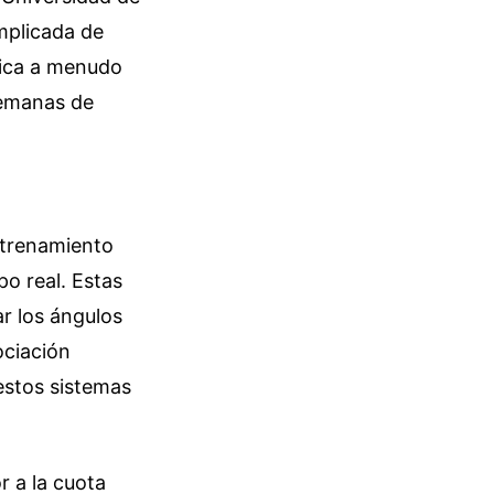
mplicada de
cnica a menudo
semanas de
entrenamiento
po real. Estas
ar los ángulos
ociación
estos sistemas
r a la cuota