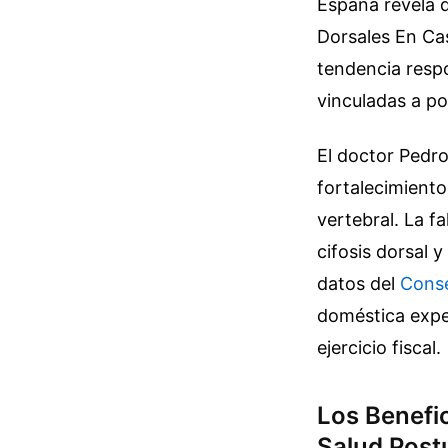
España revela q
Dorsales En Ca
tendencia respo
vinculadas a po
El doctor Pedro
fortalecimiento
vertebral. La f
cifosis dorsal 
datos del
Conse
doméstica expe
ejercicio fiscal.
Los Benefic
Salud Post