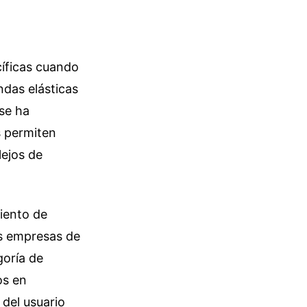
cíficas cuando
ndas elásticas
 se ha
s permiten
lejos de
iento de
as empresas de
goría de
os en
 del usuario