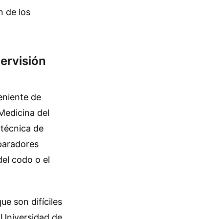
n de los
ervisión
eniente de
Medicina del
 técnica de
eparadores
el codo o el
ue son difíciles
a Universidad de