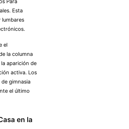
ios Para
ales. Esta
y lumbares
ectrónicos.
e el
 de la columna
 la aparición de
ción activa. Los
 de gimnasia
te el último
Casa en la