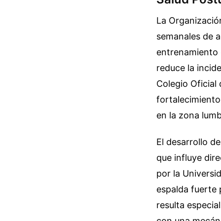
La Organizació
semanales de ac
entrenamiento d
reduce la incid
Colegio Oficial
fortalecimiento
en la zona lumb
El desarrollo d
que influye dir
por la Universi
espalda fuerte
resulta especia
con una mecánic