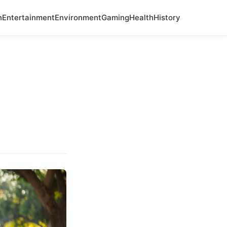
n
Entertainment
Environment
Gaming
Health
History