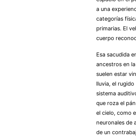
a una experien
categorías físi
primarias. El ve
cuerpo reconoce
Esa sacudida en
ancestros en la
suelen estar vi
lluvia, el rugi
sistema auditiv
que roza el pán
el cielo, como e
neuronales de a
de un contrabaj