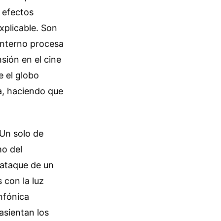
e efectos
xplicable. Son
interno procesa
sión en el cine
e el globo
ia, haciendo que
 Un solo de
mo del
l ataque de un
 con la luz
infónica
asientan los