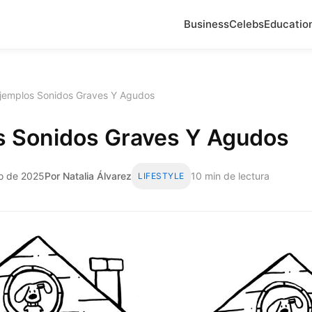
Business
Celebs
Educatio
jemplos Sonidos Graves Y Agudos
s Sonidos Graves Y Agudos
to de 2025
Por Natalia Álvarez
10 min de lectura
LIFESTYLE