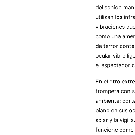
del sonido mani
utilizan los in
vibraciones qu
como una amenaz
de terror cont
ocular vibre li
el espectador 
En el otro extr
trompeta con so
ambiente; corta 
piano en sus oc
solar y la vigil
funcione como u