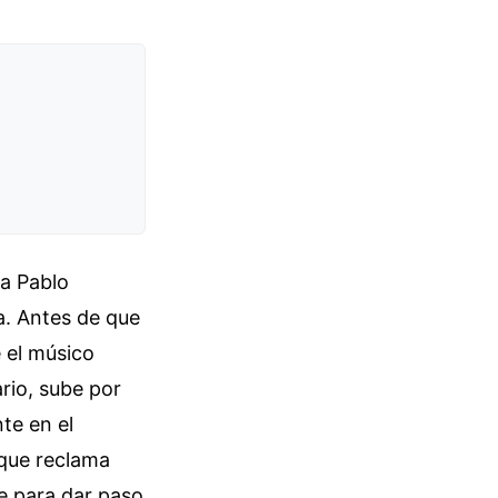
ta Pablo
a. Antes de que
 el músico
ario, sube por
te en el
 que reclama
ce para dar paso