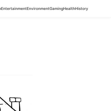
n
Entertainment
Environment
Gaming
Health
History