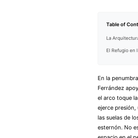
Table of Con
La Arquitectu
El Refugio en 
En la penumbra 
Ferrández apoya
el arco toque l
ejerce presión,
las suelas de l
esternón. No es
espacio en el p