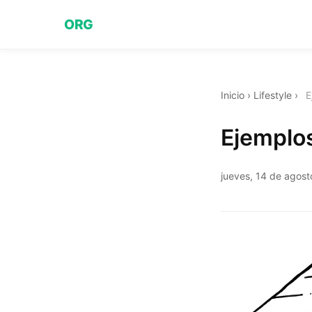
ORG
Inicio
›
Lifestyle
›
E
Ejemplo
jueves, 14 de agos