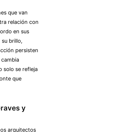
nes que van
tra relación con
sordo en sus
su brillo,
acción persisten
l cambia
 solo se refleja
zonte que
Graves y
los arquitectos