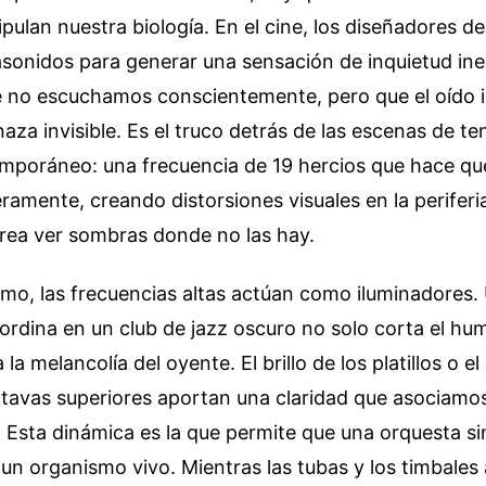
pulan nuestra biología. En el cine, los diseñadores d
frasonidos para generar una sensación de inquietud ine
e no escuchamos conscientemente, pero que el oído 
a invisible. Es el truco detrás de las escenas de ten
emporáneo: una frecuencia de 19 hercios que hace qu
geramente, creando distorsiones visuales en la perifer
crea ver sombras donde no las hay.
emo, las frecuencias altas actúan como iluminadores.
rdina en un club de jazz oscuro no solo corta el hu
la melancolía del oyente. El brillo de los platillos o e
tavas superiores aportan una claridad que asociamos
ia. Esta dinámica es la que permite que una orquesta s
n organismo vivo. Mientras las tubas y los timbales 