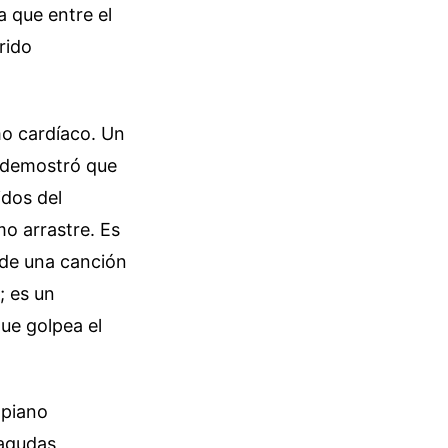
a que entre el
rrido
mo cardíaco. Un
a demostró que
idos del
o arrastre. Es
 de una canción
; es un
que golpea el
 piano
 agudas,