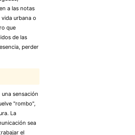
en a las notas
a vida urbana o
ero que
idos de las
esencia, perder
n una sensación
uelve "rombo",
ura. La
municación sea
rabajar el