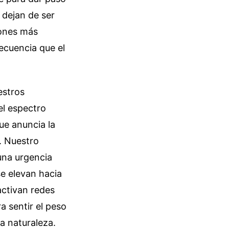
 dejan de ser
iones más
recuencia que el
estros
el espectro
ue anuncia la
e. Nuestro
una urgencia
se elevan hacia
 activan redes
a sentir el peso
la naturaleza.