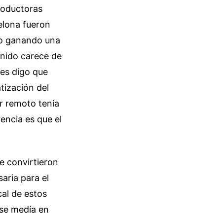
roductoras
elona fueron
ro ganando una
enido carece de
les digo que
tización del
r remoto tenía
encia es que el
e convirtieron
aria para el
al de estos
 se medía en