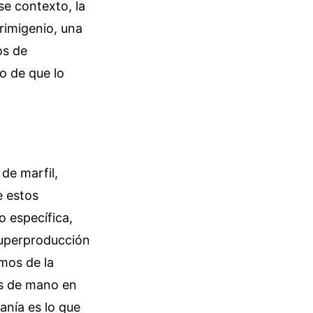
se contexto, la
rimigenio, una
os de
o de que lo
 de marfil,
e estos
 específica,
superproducción
mos de la
as de mano en
anía es lo que