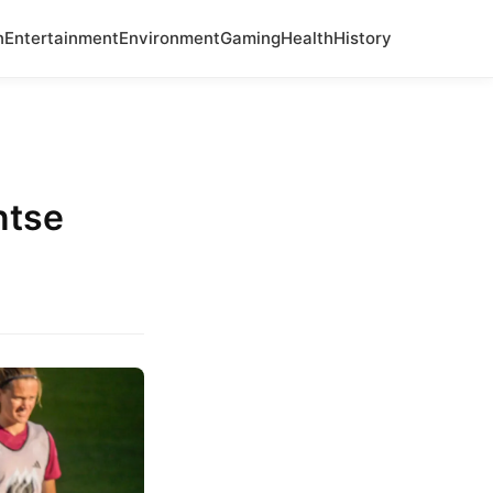
n
Entertainment
Environment
Gaming
Health
History
ntse