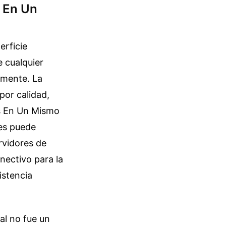
s En Un
erficie
e cualquier
amente. La
por calidad,
as En Un Mismo
es puede
rvidores de
nectivo para la
istencia
tal no fue un