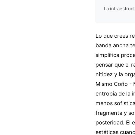
La infraestruc
Lo que crees re
banda ancha te
simplifica pro
pensar que el r
nitidez y la or
Mismo Coño - M
entropía de la
menos sofistica
fragmenta y sob
posteridad. El
estéticas cuan