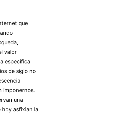
internet que
uando
úsqueda,
l valor
a específica
os de siglo no
lescencia
an imponernos.
ervan una
 hoy asfixian la