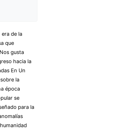
 era de la
sa que
 Nos gusta
greso hacia la
fadas En Un
sobre la
na época
pular se
señado para la
 anomalías
a humanidad