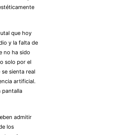
estéticamente
rutal que hoy
io y la falta de
e no ha sido
 solo por el
se sienta real
cia artificial.
a pantalla
deben admitir
de los