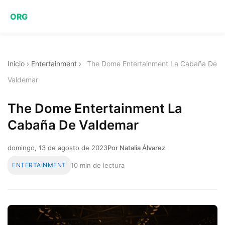
ORG
Inicio
›
Entertainment
›
The Dome Entertainment La Cabaña De
Valdemar
The Dome Entertainment La
Cabaña De Valdemar
domingo, 13 de agosto de 2023
Por Natalia Álvarez
ENTERTAINMENT
10 min de lectura