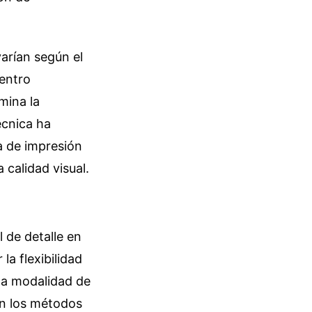
varían según el
Centro
mina la
écnica ha
a de impresión
 calidad visual.
 de detalle en
a flexibilidad
sta modalidad de
on los métodos