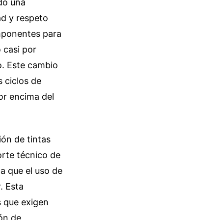
do una
ad y respeto
mponentes para
o casi por
o. Este cambio
 ciclos de
or encima del
ón de tintas
orte técnico de
ca que el uso de
. Esta
s que exigen
ión de