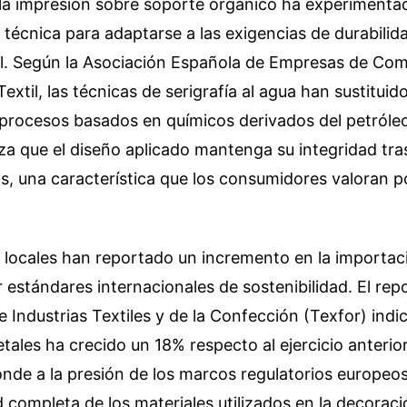
e la impresión sobre soporte orgánico ha experimenta
técnica para adaptarse a las exigencias de durabilid
. Según la Asociación Española de Empresas de Co
Textil, las técnicas de serigrafía al agua han sustituid
 procesos basados en químicos derivados del petróle
za que el diseño aplicado mantenga su integridad tras
s, una característica que los consumidores valoran p
 locales han reportado un incremento en la importaci
r estándares internacionales de sostenibilidad. El rep
e Industrias Textiles y de la Confección (Texfor) indi
ales ha crecido un 18% respecto al ejercicio anterior
nde a la presión de los marcos regulatorios europeo
d completa de los materiales utilizados en la decorac