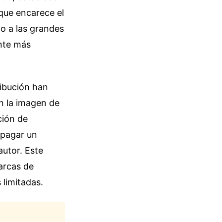
 que encarece el
do a las grandes
ente más
ribución han
en la imagen de
ción de
 pagar un
autor. Este
arcas de
limitadas.