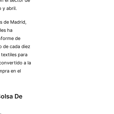
n el sector de
y abril.
s de Madrid,
les ha
informe de
o de cada diez
textiles para
convertido a la
mpra en el
Bolsa De