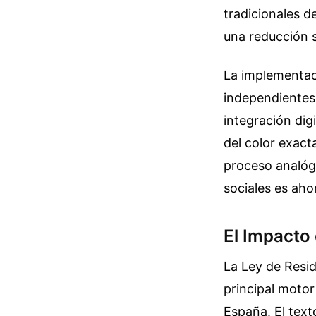
tradicionales 
una reducción s
La implementaci
independientes
integración dig
del color exact
proceso analógi
sociales es aho
El Impacto
La Ley de Resi
principal motor
España. El text