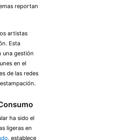
temas reportan
os artistas
ón. Esta
n una gestión
unes en el
es de las redes
e estampación.
l Consumo
ar ha sido el
s ligeras en
tado
, establece