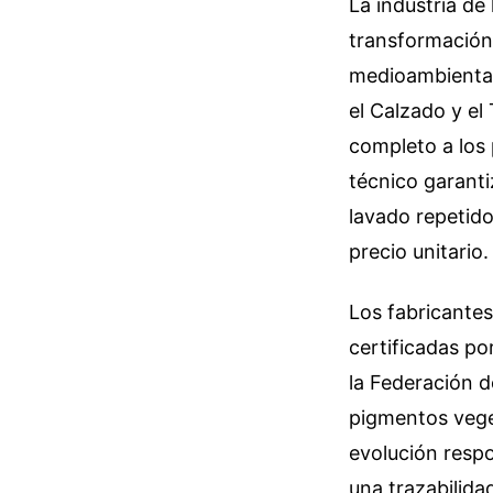
La industria d
transformación 
medioambiental
el Calzado y el 
completo a los
técnico garanti
lavado repetido
precio unitario.
Los fabricantes
certificadas po
la Federación d
pigmentos veget
evolución respo
una trazabilida