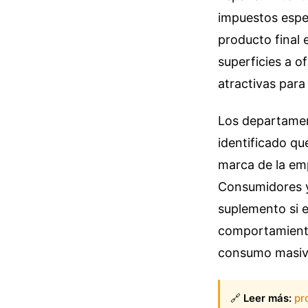
impuestos espec
producto final 
superficies a o
atractivas para 
Los departamen
identificado qu
marca de la em
Consumidores y
suplemento si e
comportamiento
consumo masivo
🔗
Leer más:
pr