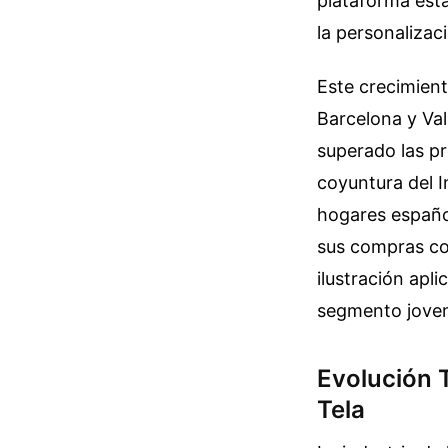
plataforma esta
la personalizac
Este crecimien
Barcelona y Va
superado las pr
coyuntura del I
hogares español
sus compras cot
ilustración apl
segmento joven
Evolución T
Tela