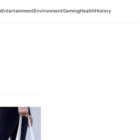
n
Entertainment
Environment
Gaming
Health
History