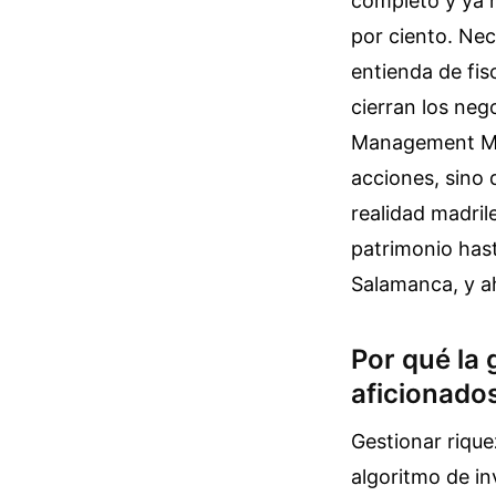
completo y ya n
por ciento. Nec
entienda de fis
cierran los ne
Management Mad
acciones, sino 
realidad madril
patrimonio hasta
Salamanca, y ah
Por qué la
aficionado
Gestionar riqu
algoritmo de in