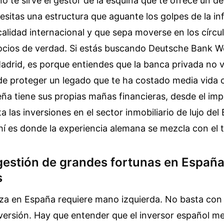
o te sirve el gestor de la esquina que te ofrece un de
esitas una estructura que aguante los golpes de la inf
calidad internacional y que sepa moverse en los círc
gocios de verdad. Si estás buscando Deutsche Bank W
rid, es porque entiendes que la banca privada no 
de proteger un legado que te ha costado media vida c
eña tiene sus propias mañas financieras, desde el im
 las inversiones en el sector inmobiliario de lujo del 
í es donde la experiencia alemana se mezcla con el t
 gestión de grandes fortunas en España
s
eza en España requiere mano izquierda. No basta con
versión. Hay que entender que el inversor español med