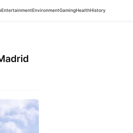
n
Entertainment
Environment
Gaming
Health
History
Madrid