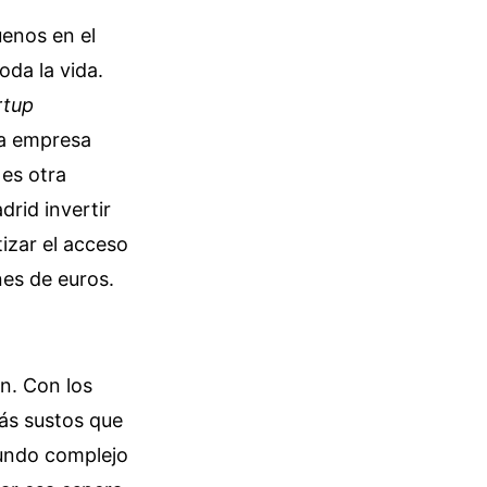
uenos en el
oda la vida.
rtup
na empresa
 es otra
drid invertir
izar el acceso
nes de euros.
n. Con los
más sustos que
undo complejo