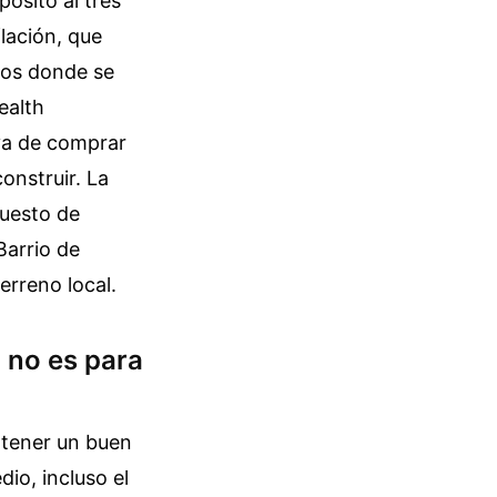
pósito al tres
lación, que
ulos donde se
ealth
va de comprar
onstruir. La
puesto de
Barrio de
erreno local.
 no es para
 tener un buen
io, incluso el