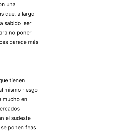
con una
as que, a largo
a sabido leer
para no poner
veces parece más
que tienen
al mismo riesgo
te mucho en
mercados
en el sudeste
s se ponen feas