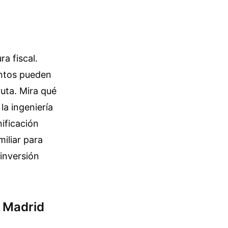
a fiscal.
entos pueden
ruta. Mira qué
la ingeniería
nificación
iliar para
 inversión
 Madrid