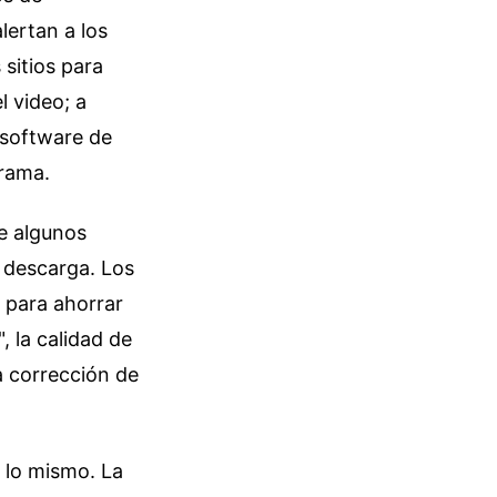
lertan a los
sitios para
 video; a
 software de
grama.
ue algunos
e descarga. Los
s para ahorrar
, la calidad de
a corrección de
 lo mismo. La