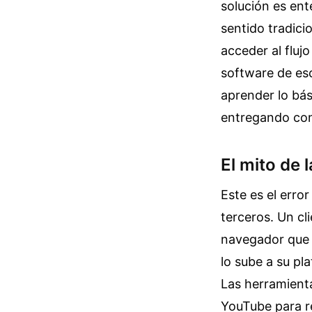
solución es ent
sentido tradici
acceder al flu
software de escr
aprender lo bá
entregando con
El mito de
Este es el erro
terceros. Un cl
navegador que d
lo sube a su pl
Las herramient
YouTube para re