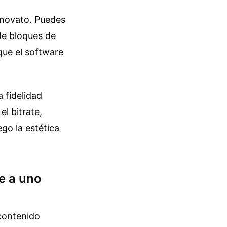
 novato. Puedes
de bloques de
que el software
 fidelidad
el bitrate,
ego la estética
e a uno
 contenido