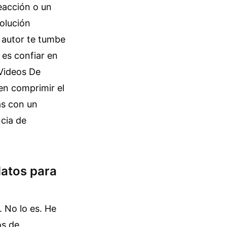
eacción o un
solución
 autor te tumbe
o es confiar en
Videos De
en comprimir el
as con un
cia de
datos para
. No lo es. He
os de