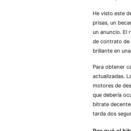
He visto este d
prisas, un beca
un anuncio. El
de contrato de 
brillante en un
Para obtener ca
actualizadas. L
motores de des
que debería oc
bitrate decente
tarda dos segun
Por qué el bi