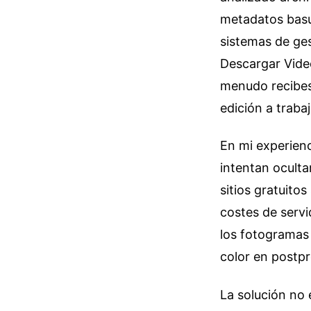
metadatos basur
sistemas de ges
Descargar Vide
menudo recibes
edición a traba
En mi experienc
intentan ocultar
sitios gratuito
costes de servid
los fotogramas 
color en postpr
La solución no