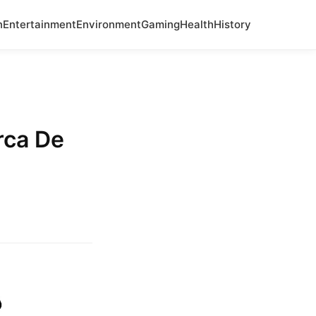
n
Entertainment
Environment
Gaming
Health
History
rca De