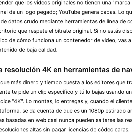
ender que los videos originales no tienen una "marca 
onal de un logo pegado; YouTube genera capas. Lo qu
jo de datos crudo mediante herramientas de línea de
itorio que respete el bitrate original. Si no estás dis
sico de cómo funciona un contenedor de video, vas a
tenido de baja calidad.
 la resolución 4K en herramientas de n
r que más dinero y tiempo cuesta a los editores que t
iente te pide un clip específico y tú lo bajas usando u
ice "4K". Lo montas, lo entregas y, cuando el cliente
ataforma, se da cuenta de que es un 1080p estirado ar
as basadas en web casi nunca pueden saltarse las res
soluciones altas sin pagar licencias de códec caras.