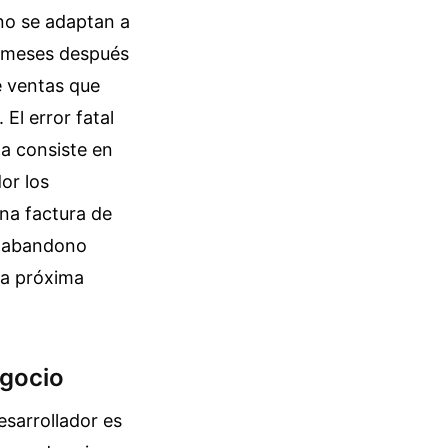
no se adaptan a
s meses después
e ventas que
El error fatal
da consiste en
or los
na factura de
n abandono
 la próxima
egocio
esarrollador es