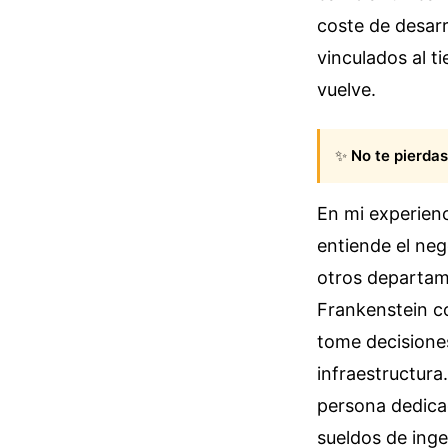
coste de desarr
vinculados al t
vuelve.
✨
No te pierdas
En mi experienc
entiende el neg
otros departame
Frankenstein co
tome decisiones
infraestructura
persona dedicad
sueldos de inge