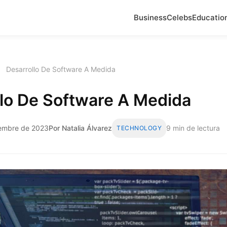
Business
Celebs
Educatio
›
Desarrollo De Software A Medida
llo De Software A Medida
iembre de 2023
Por Natalia Álvarez
9 min de lectura
TECHNOLOGY