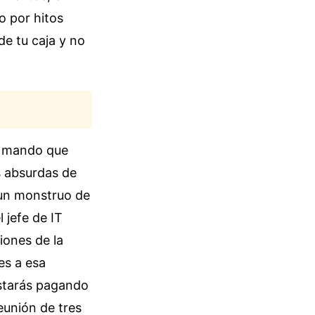
o por hitos
de tu caja y no
al mando que
s absurdas de
 un monstruo de
 jefe de IT
iones de la
es a esa
Estarás pagando
eunión de tres