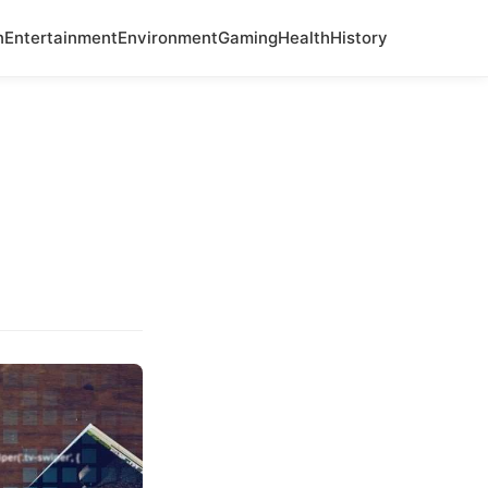
n
Entertainment
Environment
Gaming
Health
History