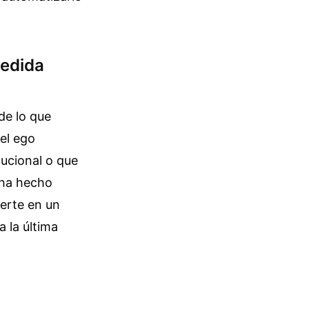
Medida
de lo que
el ego
tucional o que
 ha hecho
ierte en un
a la última