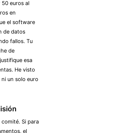
 50 euros al
uros en
que el software
n de datos
do fallos. Tu
che de
justifique esa
entas. He visto
ni un solo euro
isión
comité. Si para
amentos, el