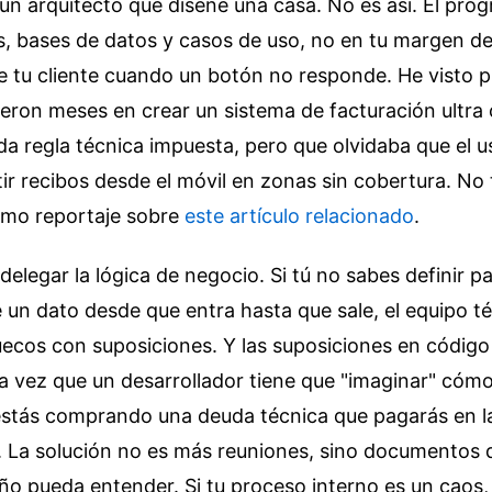
un arquitecto que diseñe una casa. No es así. El pro
os, bases de datos y casos de uso, no en tu margen de
de tu cliente cuando un botón no responde. He visto 
ieron meses en crear un sistema de facturación ultra
a regla técnica impuesta, pero que olvidaba que el us
ir recibos desde el móvil en zonas sin cobertura.
No 
timo reportaje sobre
este artículo relacionado
.
 delegar la lógica de negocio. Si tú no sabes definir 
un dato desde que entra hasta que sale, el equipo té
uecos con suposiciones. Y las suposiciones en código
a vez que un desarrollador tiene que "imaginar" cóm
estás comprando una deuda técnica que pagarás en l
 La solución no es más reuniones, sino documentos 
ño pueda entender. Si tu proceso interno es un caos,