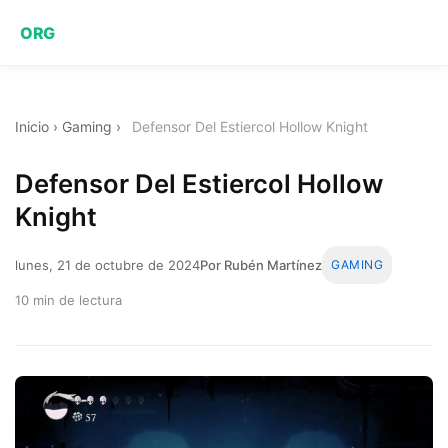
ORG
Inicio
›
Gaming
›
Defensor Del Estiercol Hollow Knight
Defensor Del Estiercol Hollow
Knight
lunes, 21 de octubre de 2024
Por Rubén Martínez
GAMING
10 min de lectura