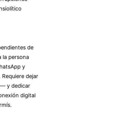
siolítico
pendientes de
a la persona
WhatsApp y
 Requiere dejar
n— y dedicar
nexión digital
rmís.