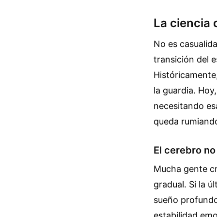
La ciencia
No es casualida
transición del 
Históricamente
la guardia. Ho
necesitando esa
queda rumiando 
El cerebro n
Mucha gente cre
gradual. Si la ú
sueño profundo
estabilidad emo