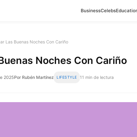
Business
Celebs
Educatio
ar Las Buenas Noches Con Cariño
 Buenas Noches Con Cariño
 de 2025
Por Rubén Martínez
11 min de lectura
LIFESTYLE