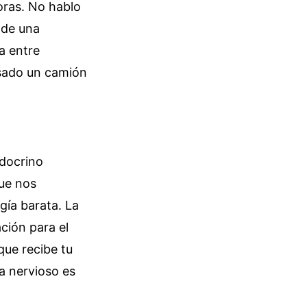
oras. No hablo
 de una
a entre
asado un camión
ndocrino
que nos
gía barata. La
ción para el
que recibe tu
a nervioso es