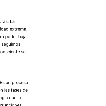
uras. La
lidad extrema.
ra poder bajar
, seguimos
consciente se
 Es un proceso
en las fases de
ogía que la
errupciones