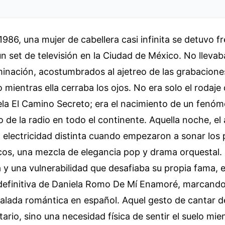
1986, una mujer de cabellera casi infinita se detuvo fr
un set de televisión en la Ciudad de México. No lleva
minación, acostumbrados al ajetreo de las grabacione
o mientras ella cerraba los ojos. No era solo el rodaj
ela El Camino Secreto; era el nacimiento de un fenó
so de la radio en todo el continente. Aquella noche, el 
 electricidad distinta cuando empezaron a sonar los 
cos, una mezcla de elegancia pop y drama orquestal.
a y una vulnerabilidad que desafiaba su propia fama, 
 definitiva de Daniela Romo De Mí Enamoré, marcando
alada romántica en español. Aquel gesto de cantar d
tario, sino una necesidad física de sentir el suelo mien