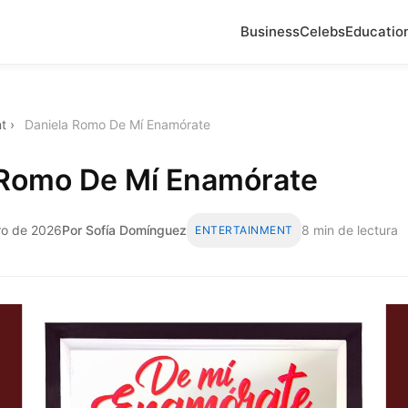
Business
Celebs
Educatio
t
›
Daniela Romo De Mí Enamórate
 Romo De Mí Enamórate
ro de 2026
Por Sofía Domínguez
8 min de lectura
ENTERTAINMENT