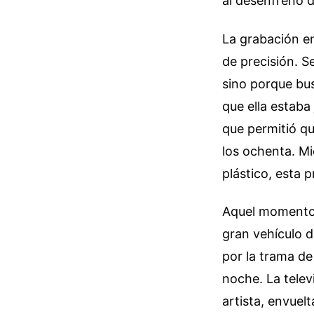
al desenfreno d
La grabación en
de precisión. S
sino porque bus
que ella estaba
que permitió qu
los ochenta. Mi
plástico, esta 
Aquel momento h
gran vehículo d
por la trama de
noche. La telev
artista, envuelt