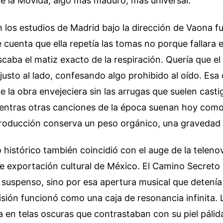
e la Movida, algo más maduro, más universal.
 los estudios de Madrid bajo la dirección de Vaona fu
e cuenta que ella repetía las tomas no porque fallara e
caba el matiz exacto de la respiración. Quería que el
 justo al lado, confesando algo prohibido al oído. Esa 
e la obra envejeciera sin las arrugas que suelen casti
entras otras canciones de la época suenan hoy como 
producción conserva un peso orgánico, una gravedad 
istórico también coincidió con el auge de la teleno
e exportación cultural de México. El Camino Secreto 
 suspenso, sino por esa apertura musical que detenía
isión funcionó como una caja de resonancia infinita. 
a en telas oscuras que contrastaban con su piel pálida,