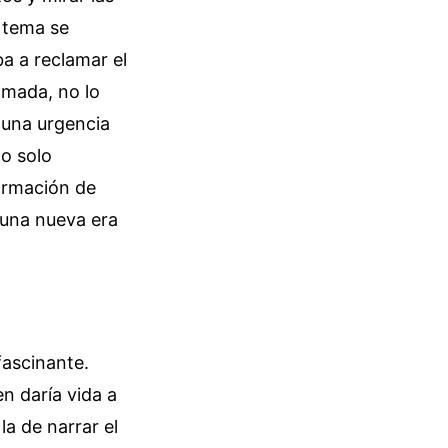
l tema se
a a reclamar el
amada, no lo
 una urgencia
no solo
ormación de
e una nueva era
fascinante.
n daría vida a
la de narrar el