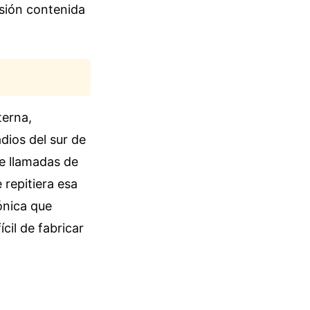
asión contenida
terna,
dios del sur de
e llamadas de
 repitiera esa
ónica que
cil de fabricar