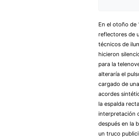
En el otoño de 
reflectores de 
técnicos de ilu
hicieron silenci
para la telenov
alteraría el pul
cargado de una
acordes sintéti
la espalda rect
interpretación
después en la b
un truco publici