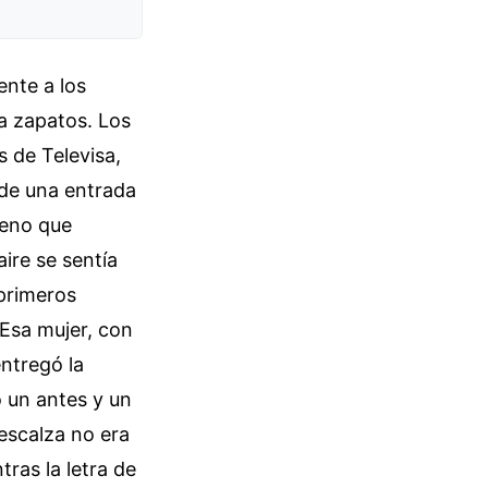
ente a los
ba zapatos. Los
s de Televisa,
e de una entrada
meno que
aire se sentía
primeros
 Esa mujer, con
entregó la
 un antes y un
escalza no era
tras la letra de