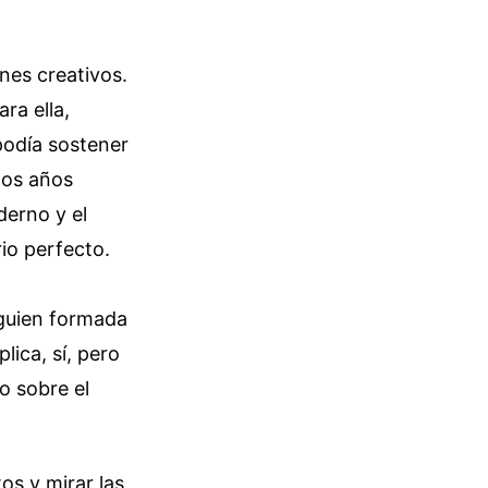
nes creativos.
ra ella,
podía sostener
los años
derno y el
rio perfecto.
lguien formada
lica, sí, pero
o sobre el
tos y mirar las