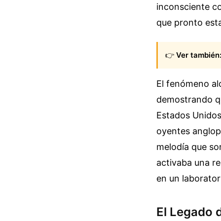
inconsciente co
que pronto esta
👉
Ver también
El fenómeno al
demostrando que
Estados Unidos
oyentes anglopa
melodía que so
activaba una re
en un laborator
El Legado 