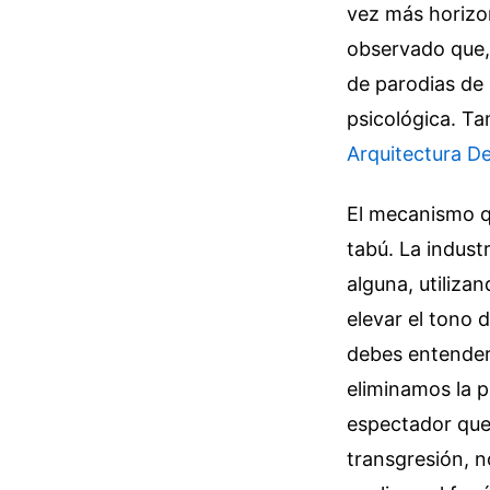
vez más horizo
observado que, 
de parodias de
psicológica.
Tam
Arquitectura De
El mecanismo qu
tabú. La indust
alguna, utiliza
elevar el tono 
debes entender
eliminamos la p
espectador que 
transgresión, n