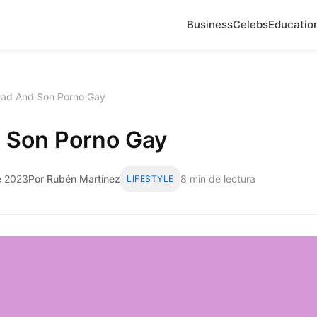
Business
Celebs
Educatio
ad And Son Porno Gay
 Son Porno Gay
de 2023
Por Rubén Martínez
8 min de lectura
LIFESTYLE