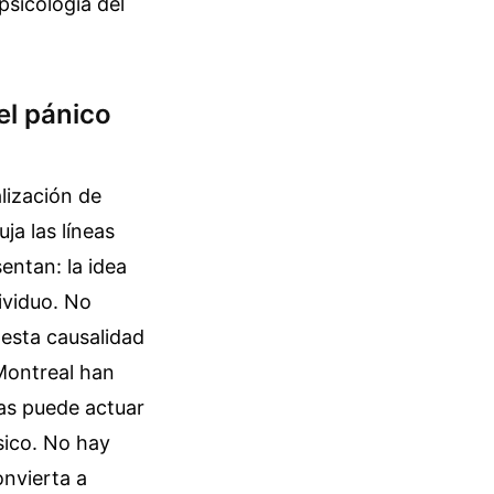
psicología del
el pánico
lización de
ja las líneas
entan: la idea
ividuo. No
 esta causalidad
 Montreal han
as puede actuar
sico. No hay
onvierta a