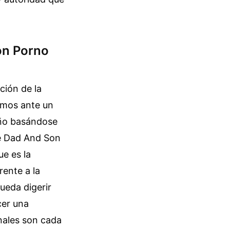
Son Porno
ción de la
amos ante un
año basándose
te Dad And Son
ue es la
rente a la
ueda digerir
cer una
nales son cada