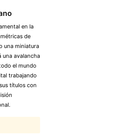
mano
amental en la
n métricas de
o una miniatura
rá una avalancha
 todo el mundo
ital trabajando
sus títulos con
isión
onal.