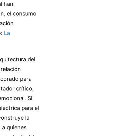
al han
tan, el consumo
sación
o:
La
quitectura del
relación
decorado para
ador crítico,
emocional. Si
léctrica para el
construye la
a a quienes