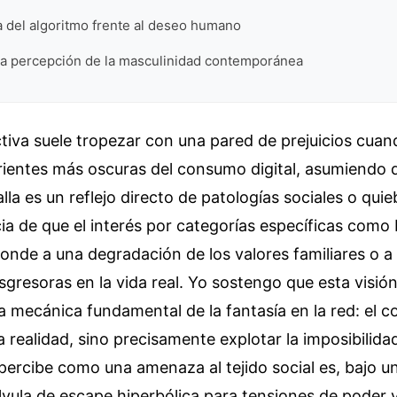
a del algoritmo frente al deseo humano
 la percepción de la masculinidad contemporánea
tiva suele tropezar con una pared de prejuicios cuan
rrientes más oscuras del consumo digital, asumiendo 
la es un reflejo directo de patologías sociales o quie
cia de que el interés por categorías específicas com
onde a una degradación de los valores familiares o 
gresoras en la vida real. Yo sostengo que esta visió
a mecánica fundamental de la fantasía en la red: el 
la realidad, sino precisamente explotar la imposibilida
percibe como una amenaza al tejido social es, bajo u
lvula de escape hiperbólica para tensiones de poder 