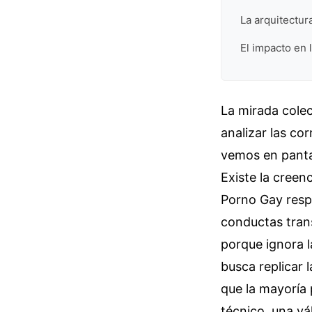
La arquitectur
El impacto en
La mirada colec
analizar las co
vemos en pantal
Existe la creen
Porno Gay resp
conductas trans
porque ignora l
busca replicar 
que la mayoría 
técnico, una vá