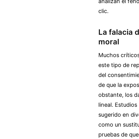
analizan el fen
clic.
La falacia 
moral
Muchos crítico
este tipo de re
del consentimie
de que la expos
obstante, los d
lineal. Estudio
sugerido en di
como un sustitu
pruebas de que 