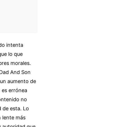
do intenta
que lo que
bres morales.
o Dad And Son
a un aumento de
n es errónea
contenido no
d de esta. Lo
n lente más
y autoridad que