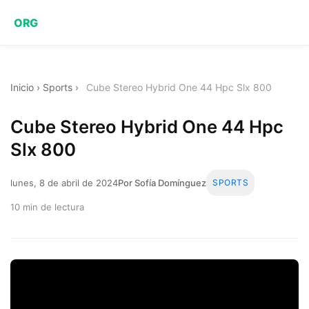
ORG
Inicio
›
Sports
›
Cube Stereo Hybrid One 44 Hpc Slx 800
Cube Stereo Hybrid One 44 Hpc
Slx 800
lunes, 8 de abril de 2024
Por Sofía Domínguez
SPORTS
10 min de lectura