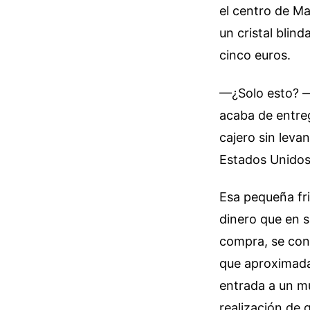
el centro de Ma
un cristal blin
cinco euros.
—¿Solo esto? —p
acaba de entre
cajero sin leva
Estados Unidos
Esa pequeña fri
dinero que en s
compra, se conv
que aproximada
entrada a un mu
realización de 