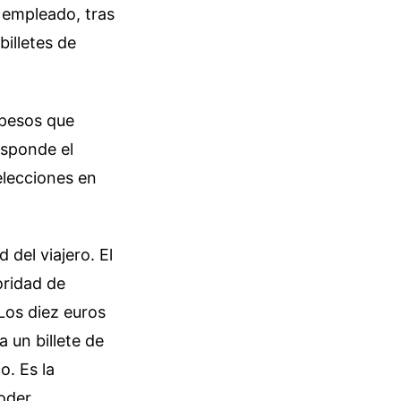
l empleado, tras
billetes de
 pesos que
esponde el
elecciones en
del viajero. El
oridad de
Los diez euros
 un billete de
o. Es la
poder