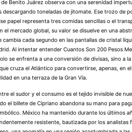
o de Benito Juárez observa con una serenidad impertu
s descargando toneladas de jitomate. Ese trozo de po
 ese papel representa tres comidas sencillas o el tran
 el mercado global, su valor se disuelve en una abst
cambia cada segundo en las pantallas de cristal líqu
drid. Al intentar entender Cuantos Son 200 Pesos M
olo se enfrenta a una conversión de divisas, sino a l
 que cruza el Atlántico para convertirse, apenas, en e
lidad en una terraza de la Gran Vía.
ntre el sudor y el consumo es el tejido invisible de n
o el billete de Cipriano abandona su mano para pagar
 simbólico. México ha mantenido durante los últimos a
dentemente resistente, bautizada por los analistas f
eso, una anomalía en una región acostumbrada a las