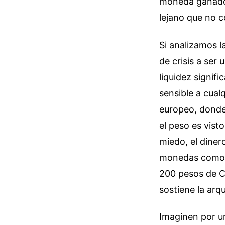
moneda ganador
lejano que no c
Si analizamos l
de crisis a ser
liquidez signif
sensible a cual
europeo, donde 
el peso es vis
miedo, el diner
monedas como el
200 pesos de C
sostiene la arq
Imaginen por u