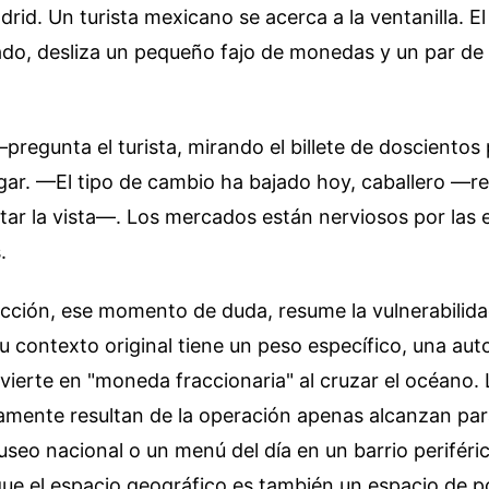
drid. Un turista mexicano se acerca a la ventanilla. E
dado, desliza un pequeño fajo de monedas y un par de 
regunta el turista, mirando el billete de doscientos
gar. —El tipo de cambio ha bajado hoy, caballero —r
ntar la vista—. Los mercados están nerviosos por las 
.
cción, ese momento de duda, resume la vulnerabilidad 
u contexto original tiene un peso específico, una aut
ierte en "moneda fraccionaria" al cruzar el océano. 
mente resultan de la operación apenas alcanzan para
seo nacional o un menú del día en un barrio periféric
que el espacio geográfico es también un espacio de 