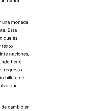
 un rumor
ser una moneda
te. Esta
én que es
ontexto
inte naciones,
undo tiene
z, regresa a
o billete de
olvo que
a de cambio en