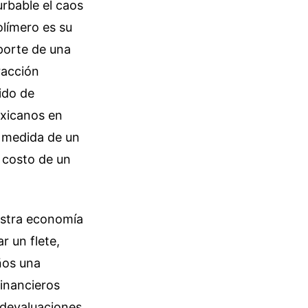
rbable el caos
límero es su
sporte de una
racción
ido de
exicanos en
a medida de un
l costo de un
uestra economía
 un flete,
ños una
inancieros
 devaluaciones