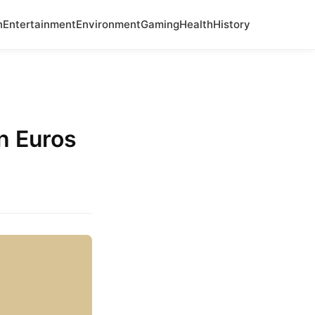
n
Entertainment
Environment
Gaming
Health
History
n Euros