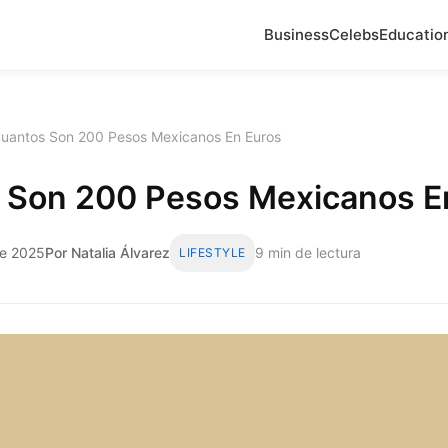
Business
Celebs
Educatio
uantos Son 200 Pesos Mexicanos En Euros
 Son 200 Pesos Mexicanos E
de 2025
Por Natalia Álvarez
9 min de lectura
LIFESTYLE