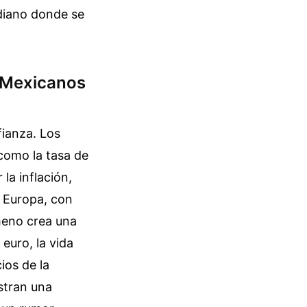
idiano donde se
 Mexicanos
fianza. Los
como la tasa de
la inflación,
e Europa, con
meno crea una
 euro, la vida
ios de la
stran una