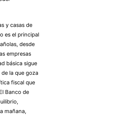
as y casas de
 es el principal
pañolas, desde
tas empresas
ad básica sigue
d de la que goza
tica fiscal que
 El Banco de
ilibrio,
la mañana,