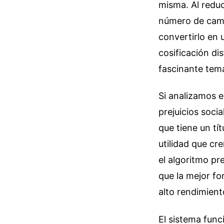
misma. Al reduc
número de came
convertirlo en 
cosificación di
fascinante tem
Si analizamos 
prejuicios soci
que tiene un tí
utilidad que cr
el algoritmo p
que la mejor fo
alto rendimient
El sistema func