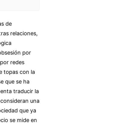
as de
tras relaciones,
ógica
 obsesión por
 por redes
e topas con la
se que se ha
enta traducir la
 consideran una
ociedad que ya
ecio se mide en