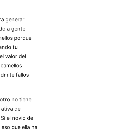
ra generar
ado a gente
mellos porque
nando tu
l valor del
s camellos
dmite fallos
otro no tiene
rativa de
Si el novio de
 eso que ella ha