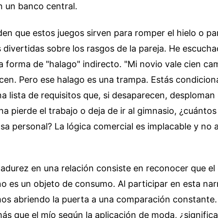
 un banco central.
en que estos juegos sirven para romper el hielo o pa
divertidas sobre los rasgos de la pareja. He escuch
a forma de "halago" indirecto. "Mi novio vale cien ca
icen. Pero ese halago es una trampa. Estás condicio
a lista de requisitos que, si desaparecen, desploman e
na pierde el trabajo o deja de ir al gimnasio, ¿cuánto
lsa personal? La lógica comercial es implacable y no a
durez en una relación consiste en reconocer que el 
o es un objeto de consumo. Al participar en esta nar
os abriendo la puerta a una comparación constante. 
ás que el mío según la aplicación de moda, ¿significa