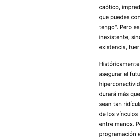
caótico, impred
que puedes comp
tengo". Pero ese
inexistente, si
existencia, fue
Históricamente
asegurar el fu
hiperconectivid
durará más que
sean tan ridícu
de los vínculo
entre manos. Pe
programación en