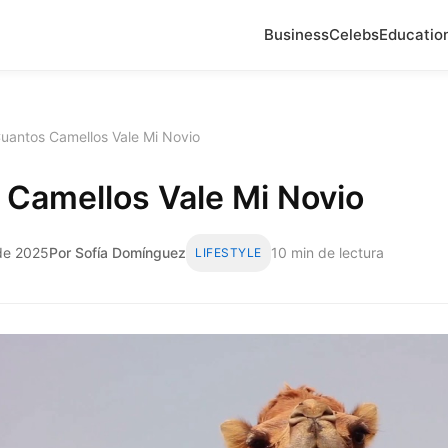
Business
Celebs
Educatio
uantos Camellos Vale Mi Novio
 Camellos Vale Mi Novio
 de 2025
Por Sofía Domínguez
10 min de lectura
LIFESTYLE