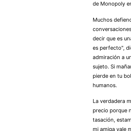
de Monopoly en
Muchos defiend
conversaciones 
decir que es un
es perfecto", d
admiración a un
sujeto. Si maña
pierde en tu bo
humanos.
La verdadera ma
precio porque n
tasación, estam
mi amiga vale m