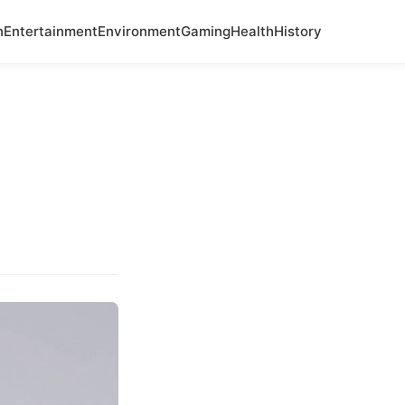
n
Entertainment
Environment
Gaming
Health
History