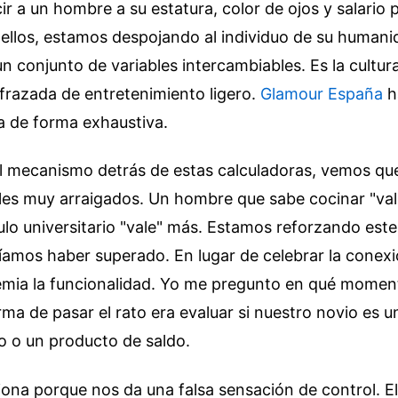
ir a un hombre a su estatura, color de ojos y salario
llos, estamos despojando al individuo de su humani
un conjunto de variables intercambiables. Es la cultura
sfrazada de entretenimiento ligero.
Glamour España
h
a de forma exhaustiva.
el mecanismo detrás de estas calculadoras, vemos qu
ales muy arraigados. Un hombre que sabe cocinar "va
tulo universitario "vale" más. Estamos reforzando est
eíamos haber superado. En lugar de celebrar la conex
remia la funcionalidad. Yo me pregunto en qué mome
rma de pasar el rato era evaluar si nuestro novio es u
o o un producto de saldo.
iona porque nos da una falsa sensación de control. E