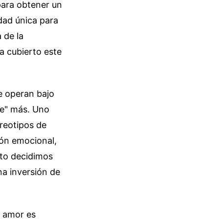
 para obtener un
dad única para
 de la
a cubierto este
e operan bajo
le" más. Uno
ereotipos de
ión emocional,
nto decidimos
na inversión de
l amor es