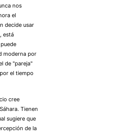
unca nos
hora el
en decide usar
, está
e puede
dad moderna por
l de "pareja"
por el tiempo
cio cree
 Sáhara. Tienen
ual sugiere que
ercepción de la