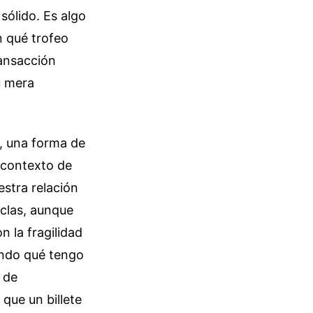
sólido. Es algo
n qué trofeo
ransacción
u mera
, una forma de
 contexto de
stra relación
clas, aunque
n la fragilidad
endo qué tengo
 de
que un billete