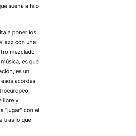
ue suena a hilo
ta a poner los
de jazz con una
atro mezclado
 música, es que
ación, es un
s esos acordes
ntroeuropeo,
 libre y
a "jugar" con el
a tras lo que