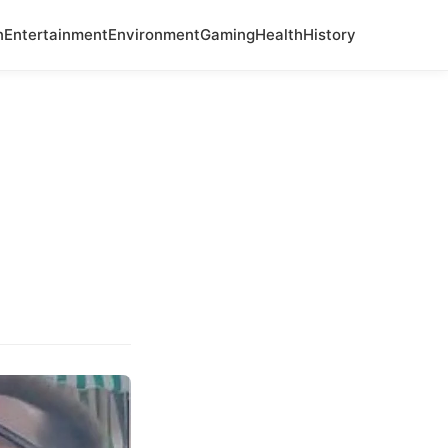
n
Entertainment
Environment
Gaming
Health
History
a