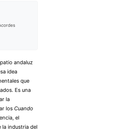
Acordes
 patio andaluz
esa idea
ementales que
tados. Es una
r la
ar los
Cuando
ncia, el
la industria del