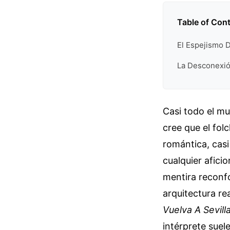
Table of Con
El Espejismo 
La Desconexión
Casi todo el mu
cree que el fol
romántica, casi
cualquier afic
mentira reconfo
arquitectura re
Vuelva A Sevil
intérprete suel