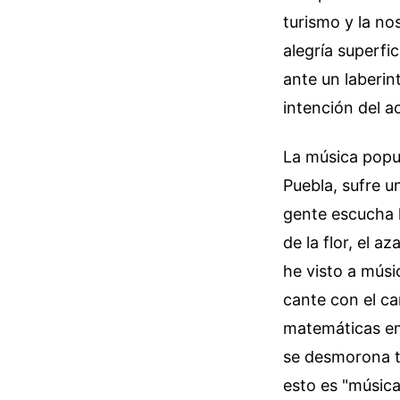
turismo y la no
alegría superfi
ante un laberi
intención del a
La música popu
Puebla, sufre u
gente escucha l
de la flor, el a
he visto a músi
cante con el c
matemáticas emo
se desmorona to
esto es "música