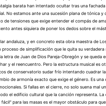
stalgia barata han intentado ocultar tras una fachad
cial. No estamos ante una sucesión plana de tónica y
nto de tensiones que exige entender el compás de am
cento antes siquiera de poner los dedos sobre el másti
lar andaluza, y en concreto esta obra maestra de Lo
n proceso de simplificación que le quita su verdadera
a letra de Juan de Dios Pareja-Obregón y se queda en
zahar y el reencuentro. Pero la estructura musical es ot
cos de conservatorio sudar frío intentando cuadrar la
ambio de armonía exacto que exige el género. Es una 
cionales. Si fallas en el cierre, no solo suena mal u
do el edificio cultural que la canción representa. La
 fácil" para las masas es el mayor obstáculo para que