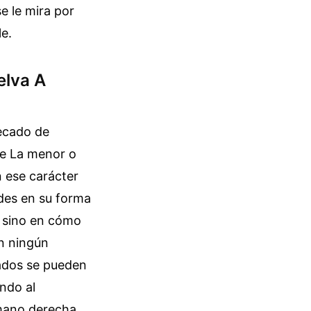
e le mira por
le.
elva A
pecado de
de La menor o
n ese carácter
rdes en su forma
, sino en cómo
en ningún
vados se pueden
ndo al
 mano derecha