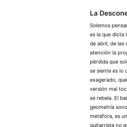
La Descone
Solemos pensar 
es la que dicta
de abril, de las
atención la pr
pérdida que sol
se siente es lo
exagerado, que 
versión mal to
se rebela. El b
geometría sonor
metáfora, es un
guitarrista no e