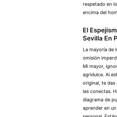
respetado en lo
encima del homb
El Espejis
Sevilla En
La mayoría de 
omisión imperd
Mi mayor, ignor
agridulce. Al e
original, te da
las conectas. H
diagrama de pu
aprender en un
personal. Están