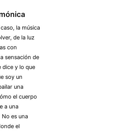
rmónica
 caso, la música
ver, de la luz
has con
na sensación de
 dice y lo que
ue soy un
bailar una
cómo el cuerpo
de a una
a. No es una
donde el