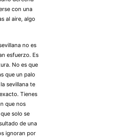
verse con una
s al aire, algo
evillana no es
an esfuerzo. Es
itura. No es que
as que un palo
la sevillana te
 exacto. Tienes
ión que nos
 que solo se
esultado de una
os ignoran por