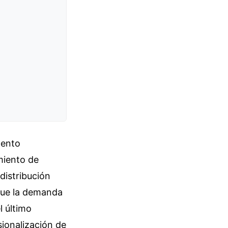
mento
amiento de
distribución
 que la demanda
l último
ionalización de