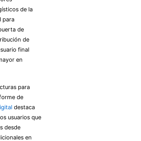
ísticos de la
l para
puerta de
ribución de
suario final
 mayor en
cturas para
nforme de
gital
destaca
los usuarios que
os desde
icionales en