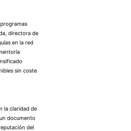
s programas
da, directora de
uías en la red
 mentoría
nsificado
nibles sin coste
n la claridad de
e un documento
reputación del