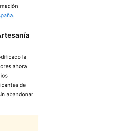
rmación
spaña
.
Artesanía
dificado la
tores ahora
pios
ticantes de
 sin abandonar