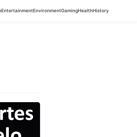
n
Entertainment
Environment
Gaming
Health
History