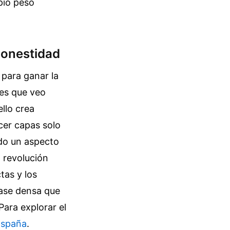
pio peso
 honestidad
 para ganar la
res que veo
llo crea
cer capas solo
ndo un aspecto
a revolución
tas y los
base densa que
Para explorar el
España
.