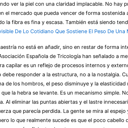
ando ver la piel con una claridad implacable. No hay 
en el mercado que pueda vencer de forma sostenida a
 la fibra es fina y escasa.
También está siendo ten
visible De Lo Cotidiano Que Sostiene El Peso De Una
estría no está en añadir, sino en restar de forma int
 Asociación Española de Tricología han señalado a m
bra capilar es un reflejo de procesos internos y extern
 debe responder a la estructura, no a la nostalgia. C
a de los hombros, el peso disminuye y la elasticidad 
e que la hebra se levante. Es un mecanismo simple. N
a. Al eliminar las puntas abiertas y el lastre innecesar
erza que parecía perdida. La gente se mira al espejo 
pero lo que realmente sucede es que el poco cabello 