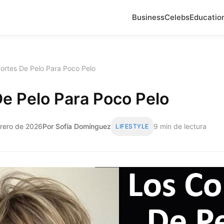
Business
Celebs
Educatio
ortes De Pelo Para Poco Pelo
e Pelo Para Poco Pelo
brero de 2026
Por Sofía Domínguez
9 min de lectura
LIFESTYLE