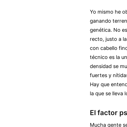
Yo mismo he ob
ganando terreno
genética. No es
recto, justo a 
con cabello fin
técnico es la u
densidad se mul
fuertes y nítida
Hay que entende
la que se lleva 
El factor p
Mucha gente se 