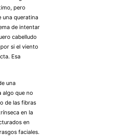
timo, pero
e una queratina
lema de intentar
cuero cabelludo
por si el viento
cta. Esa
de una
a algo que no
o de las fibras
rínseca en la
ucturados en
rasgos faciales.