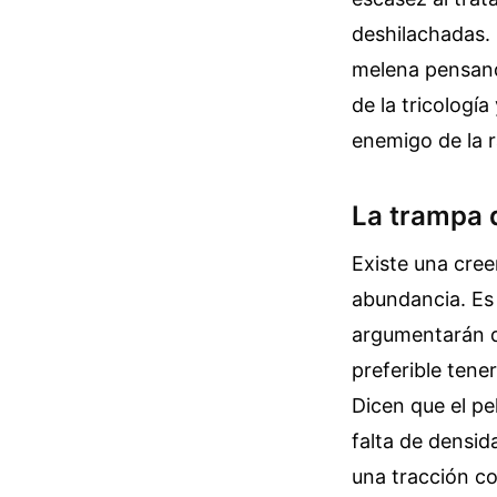
deshilachadas. 
melena pensand
de la tricología
enemigo de la r
La trampa d
Existe una creen
abundancia. Es 
argumentarán q
preferible tene
Dicen que el pe
falta de densid
una tracción co