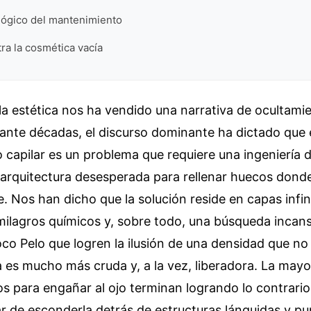
ológico del mantenimiento
tra la cosmética vacía
 la estética nos ha vendido una narrativa de ocultami
ante décadas, el discurso dominante ha dictado que 
capilar es un problema que requiere una ingeniería d
arquitectura desesperada para rellenar huecos donde
se. Nos han dicho que la solución reside en capas infi
ilagros químicos y, sobre todo, una búsqueda incan
co Pelo que logren la ilusión de una densidad que no 
a es mucho más cruda y, a la vez, liberadora. La mayo
os para engañar al ojo terminan logrando lo contrario:
ar de esconderla detrás de estructuras lánguidas y pu