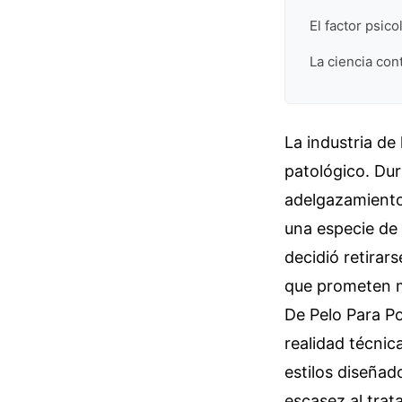
El factor psic
La ciencia con
La industria de
patológico. Dur
adelgazamiento 
una especie de 
decidió retirar
que prometen m
De Pelo Para Po
realidad técnic
estilos diseñad
escasez al trat