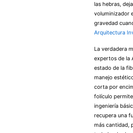
las hebras, dej
voluminizador 
gravedad cuando
Arquitectura In
La verdadera ma
expertos de la
estado de la fi
manejo estético
corta por encim
folículo permit
ingeniería básic
recupera una fu
más cantidad, 