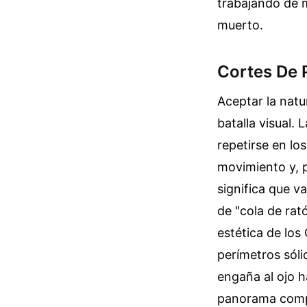
trabajando de m
muerto.
Cortes De P
Aceptar la natu
batalla visual.
repetirse en lo
movimiento y, p
significa que v
de "cola de rat
estética de los
perímetros sóli
engaña al ojo 
panorama compl