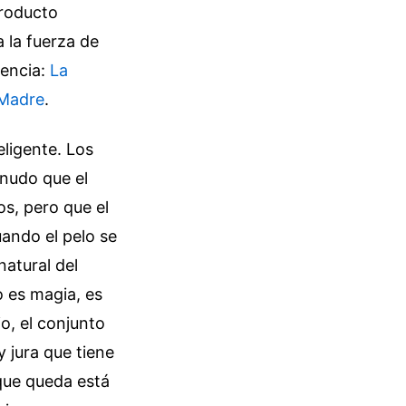
producto
 la fuerza de
dencia:
La
 Madre
.
eligente. Los
enudo que el
os, pero que el
uando el pelo se
natural del
o es magia, es
io, el conjunto
y jura que tiene
que queda está