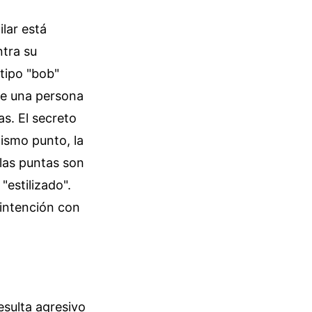
lar está
ntra su
 tipo "bob"
 de una persona
s. El secreto
ismo punto, la
 las puntas son
"estilizado".
 intención con
esulta agresivo