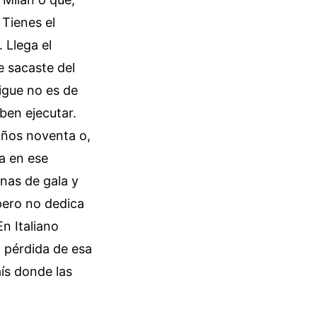
 Tienes el
 Llega el
e sacaste del
sigue no es de
ben ejecutar.
años noventa o,
ca en ese
enas de gala y
pero no dedica
n Italiano
la pérdida de esa
ís donde las