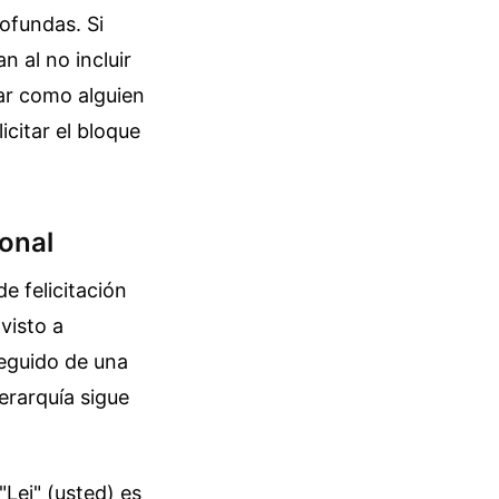
rofundas. Si
n al no incluir
nar como alguien
icitar el bloque
ional
e felicitación
visto a
seguido de una
jerarquía sigue
"Lei" (usted) es