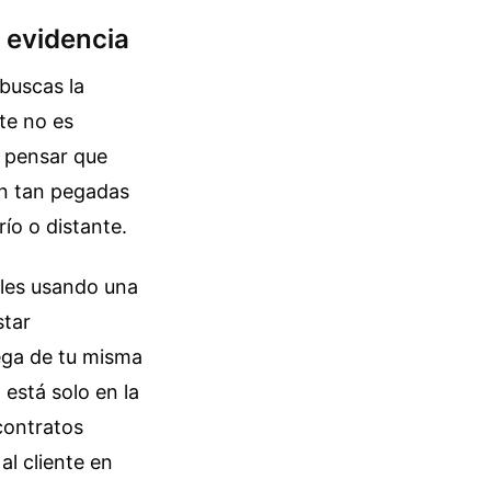
n evidencia
buscas la
te no es
s pensar que
tán tan pegadas
ío o distante.
poles usando una
star
lega de tu misma
está solo en la
contratos
al cliente en