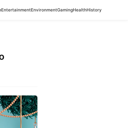
n
Entertainment
Environment
Gaming
Health
History
o