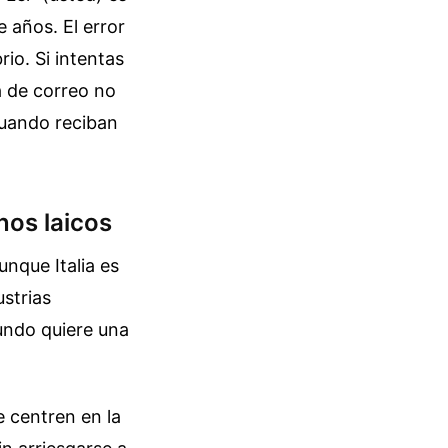
 años. El error
io. Si intentas
a de correo no
 cuando reciban
nos laicos
unque Italia es
ustrias
undo quiere una
e centren en la