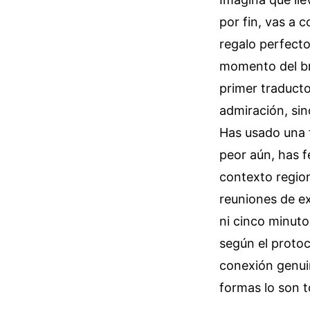
por fin, vas a 
regalo perfecto
momento del bri
primer traducto
admiración, sin
Has usado una 
peor aún, has f
contexto region
reuniones de ex
ni cinco minuto
según el protoco
conexión genuin
formas lo son 