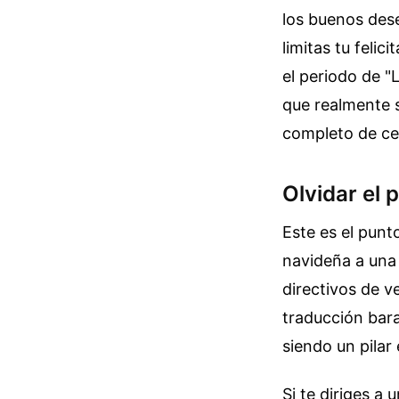
los buenos dese
limitas tu felic
el periodo de "
que realmente s
completo de cel
Olvidar el 
Este es el punt
navideña a una
directivos de v
traducción barat
siendo un pilar
Si te diriges a 