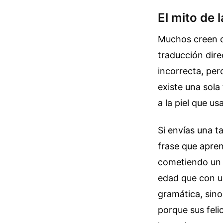
El mito de 
Muchos creen qu
traducción dire
incorrecta, per
existe una sola 
a la piel que u
Si envías una t
frase que apren
cometiendo un e
edad que con u
gramática, sino
porque sus feli