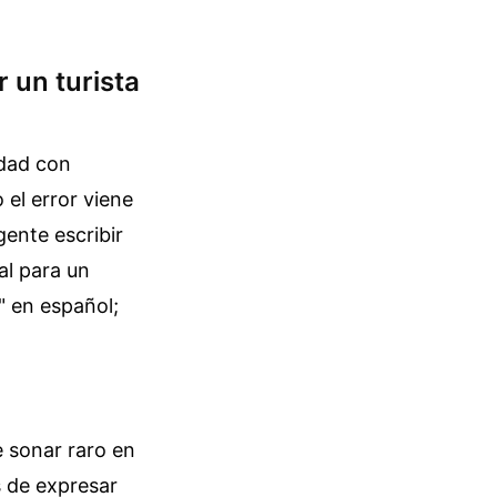
 un turista
edad con
 el error viene
gente escribir
al para un
" en español;
e sonar raro en
as de expresar