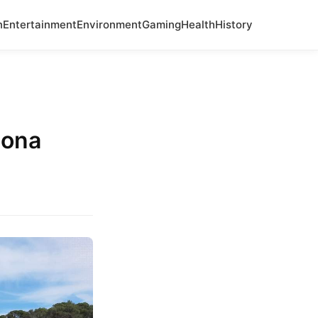
n
Entertainment
Environment
Gaming
Health
History
lona