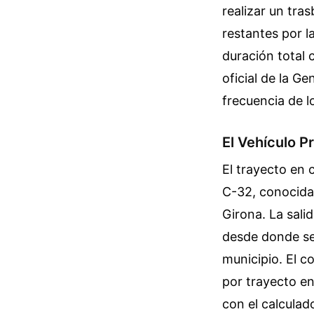
realizar un tra
restantes por l
duración total 
oficial de la Ge
frecuencia de l
El Vehículo P
El trayecto en 
C-32, conocida
Girona. La sali
desde donde se 
municipio. El c
por trayecto e
con el calculad