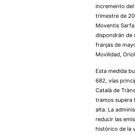
incremento del 
trimestre de 20
Moventis Sarfa
dispondrán de s
franjas de mayo
Movilidad, Oriol
Esta medida bus
682, vías princ
Català de Tràns
tramos supera 
alta. La admini
reducir las emi
histórico de la