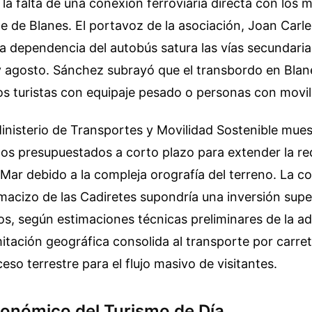
la falta de una conexión ferroviaria directa con los m
te de Blanes. El portavoz de la asociación, Joan Carl
a dependencia del autobús satura las vías secundaria
y agosto. Sánchez subrayó que el transbordo en Blan
los turistas con equipaje pesado o personas con movil
inisterio de Transportes y Movilidad Sostenible mue
os presupuestados a corto plazo para extender la red
Mar debido a la compleja orografía del terreno. La c
 macizo de las Cadiretes supondría una inversión supe
os, según estimaciones técnicas preliminares de la a
imitación geográfica consolida al transporte por carre
eso terrestre para el flujo masivo de visitantes.
onómico del Turismo de Día