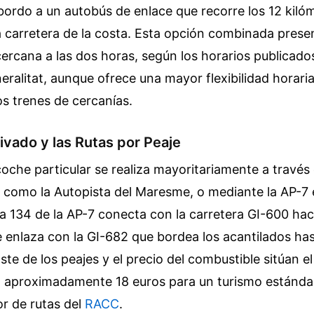
sbordo a un autobús de enlace que recorre los 12 kiló
a carretera de la costa. Esta opción combinada prese
cercana a las dos horas, según los horarios publicados
neralitat, aunque ofrece una mayor flexibilidad horari
os trenes de cercanías.
rivado y las Rutas por Peaje
coche particular se realiza mayoritariamente a través 
 como la Autopista del Maresme, o mediante la AP-7 
da 134 de la AP-7 conecta con la carretera GI-600 hac
enlaza con la GI-682 que bordea los acantilados hast
oste de los peajes y el precio del combustible sitúan 
n aproximadamente 18 euros para un turismo estánda
or de rutas del
RACC
.