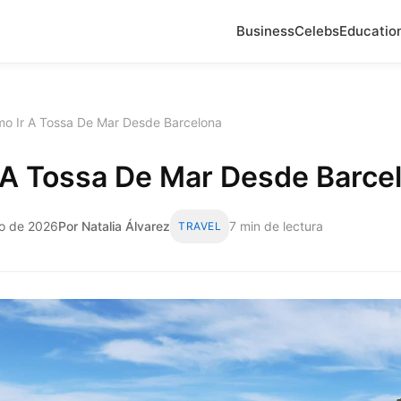
Business
Celebs
Educatio
o Ir A Tossa De Mar Desde Barcelona
 A Tossa De Mar Desde Barce
zo de 2026
Por Natalia Álvarez
7 min de lectura
TRAVEL