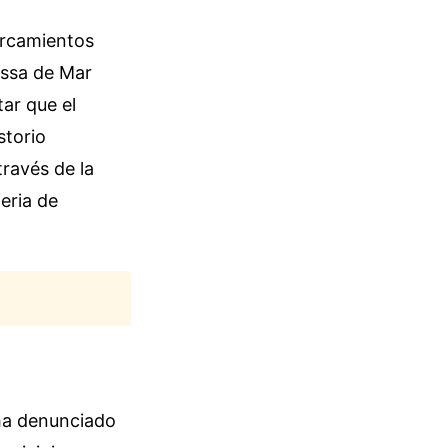
arcamientos
ossa de Mar
ar que el
storio
través de la
feria de
 ha denunciado