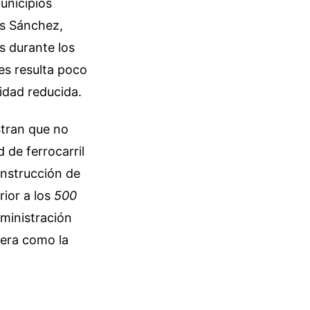
unicipios
es Sánchez,
s durante los
es resulta poco
idad reducida.
stran que no
 de ferrocarril
onstrucción de
rior a los
500
dministración
tera como la