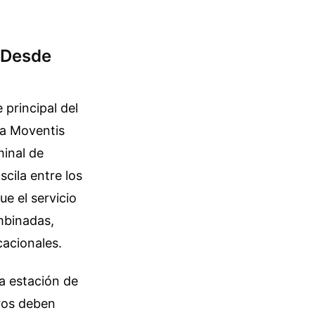
 Desde
 principal del
ía Moventis
minal de
cila entre los
ue el servicio
mbinadas,
acionales.
la estación de
eros deben