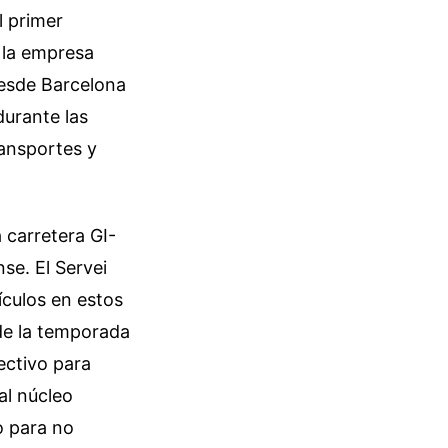
l primer
 la empresa
esde Barcelona
durante las
ransportes y
 carretera GI-
se. El Servei
ículos en estos
de la temporada
ectivo para
al núcleo
o para no