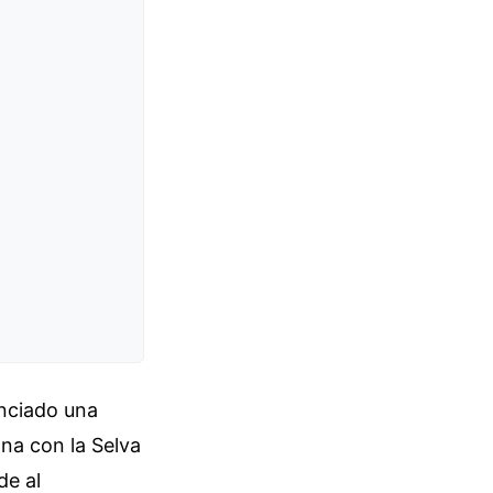
unciado una
ana con la Selva
de al