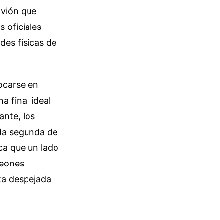
avión que
s oficiales
des físicas de
locarse en
 final ideal
ante, los
eda segunda de
oca que un lado
peones
sta despejada