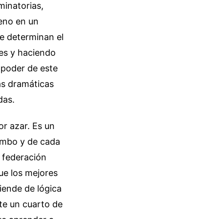
minatorias,
eno en un
ue determinan el
res y haciendo
 poder de este
as dramáticas
das.
r azar. Es un
ombo y de cada
a federación
ue los mejores
tiende de lógica
te un cuarto de