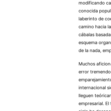
modificando cas
conocida popul
laberinto de co
camino hacia la
cábalas basada
esquema organi
de la nada, emp
Muchos aficion
error tremendo
emparejamiento 
internacional s
lleguen teórica
empresarial. El