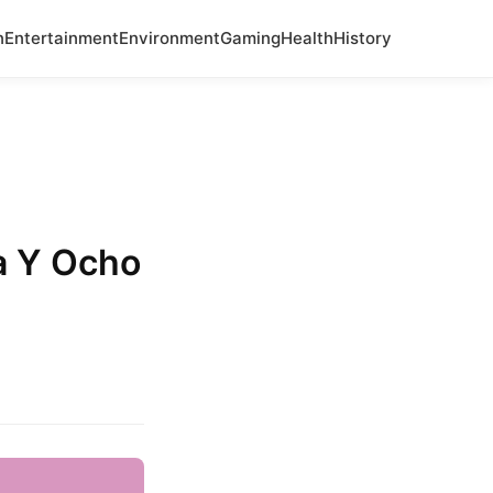
n
Entertainment
Environment
Gaming
Health
History
a Y Ocho