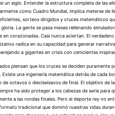
i un siglo. Entender la estructura completa de las eli
armente como Cuadro Mundial, implica meterse de ll
eficientes, sorteos dirigidos y cruces matemáticos q
 gloria. La gente se pasa meses rellenando simulado
s en corazonadas. Casi nunca aciertan. El verdadero
zativo radica en su capacidad para generar narrativ
arejando a gigantes en crisis con cenicientas inspira
ados piensan que los cruces se deciden puramente po
. Existe una ingeniería matemática detrás de cada b
de octavos o dieciseisavos de final. El objetivo de l
iempre ha sido proteger a los cabezas de serie para q
mente a las rondas finales. Pero el deporte rey no en
 formato tradicional que dominó nuestras vidas duran