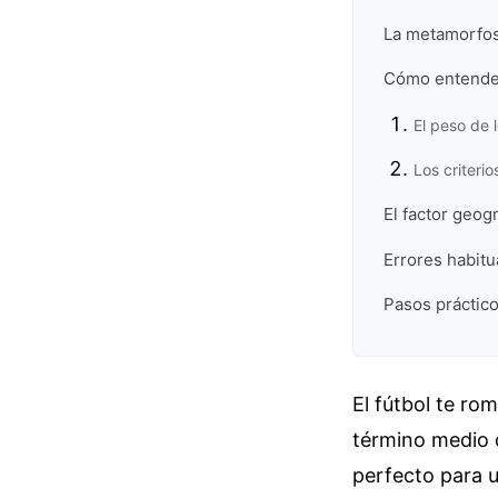
La metamorfosi
Cómo entender
El peso de 
Los criteri
El factor geog
Errores habitu
Pasos prácticos
El fútbol te ro
término medio c
perfecto para u