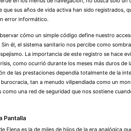
ierde en los menús de navegación, no busca solo un d
 que sus años de vida activa han sido registrados, 
un error informático.
observar cómo un simple código define nuestro acce
Sin él, el sistema sanitario nos percibe como sombras;
spejismo. La importancia de este registro se hace ev
isis, como ocurrió durante los meses más duros de 
ón de las prestaciones dependía totalmente de la int
 burocracia, tan a menudo vilipendiada como un mons
s como una red de seguridad que nos sostiene cuand
la Pantalla
de Elena es la de miles de hijos de la era analógica 