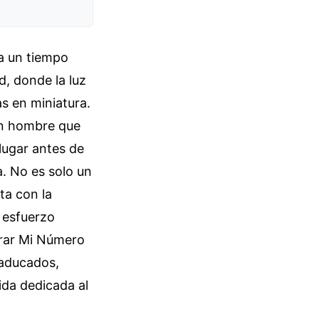
a un tiempo
d, donde la luz
as en miniatura.
 un hombre que
lugar antes de
a. No es solo un
ta con la
 esfuerzo
trar Mi Número
caducados,
ida dedicada al