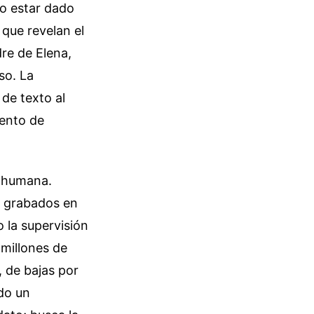
 o estar dado
 que revelan el
re de Elena,
so. La
de texto al
mento de
a humana.
n grabados en
 la supervisión
 millones de
 de bajas por
do un