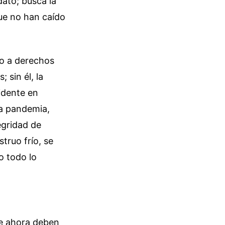
ato; busca la
que no han caído
so a derechos
 sin él, la
idente en
la pandemia,
egridad de
truo frío, se
o todo lo
que ahora deben