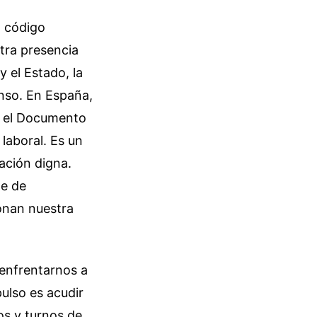
n código
stra presencia
y el Estado, la
nso. En España,
en el Documento
laboral. Es un
ación digna.
te de
ionan nuestra
 enfrentarnos a
ulso es acudir
tos y turnos de