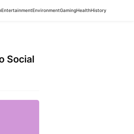
n
Entertainment
Environment
Gaming
Health
History
 Social