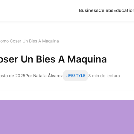
Business
Celebs
Educatio
omo Coser Un Bies A Maquina
ser Un Bies A Maquina
gosto de 2025
Por Natalia Álvarez
8 min de lectura
LIFESTYLE