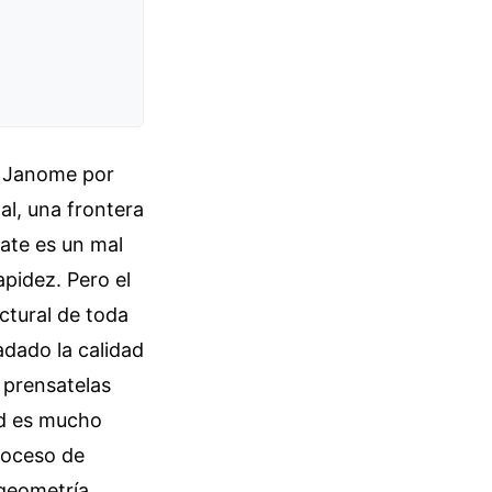
a Janome por
al, una frontera
mate es un mal
pidez. Pero el
ctural de toda
adado la calidad
 prensatelas
ad es mucho
roceso de
 geometría