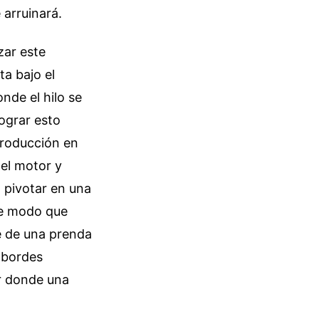
e arruinará.
zar este
ta bajo el
onde el hilo se
Lograr esto
producción en
del motor y
 pivotar en una
 de modo que
e de una prenda
s bordes
or donde una