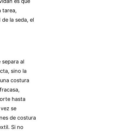
vidan es que
 tarea,
 de la seda, el
 separa al
ta, sino la
 una costura
 fracasa,
orte hasta
 vez se
enes de costura
til. Si no