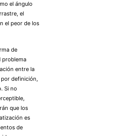
ómo el ángulo
rastre, el
n el peor de los
orma de
el problema
ación entre la
por definición,
. Si no
rceptible,
rán que los
tización es
ientos de