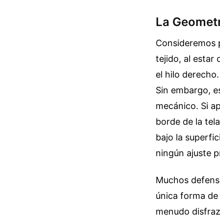
La Geometrí
Consideremos po
tejido, al esta
el hilo derecho
Sin embargo, es
mecánico. Si ap
borde de la tel
bajo la superfi
ningún ajuste 
Muchos defenso
única forma de 
menudo disfraza