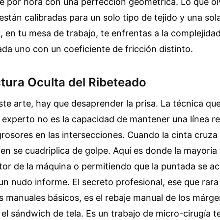
te por hora con una perfección geométrica. Lo que ol
stán calibradas para un solo tipo de tejido y una sola
, en tu mesa de trabajo, te enfrentas a la complejidad
cada uno con un coeficiente de fricción distinto.
ctura Oculta del Ribeteado
te arte, hay que desaprender la prisa. La técnica que
l experto no es la capacidad de mantener una línea rec
grosores en las intersecciones. Cuando la cinta cruza
umen se cuadriplica de golpe. Aquí es donde la mayoría
tor de la máquina o permitiendo que la puntada se ac
un nudo informe. El secreto profesional, ese que rara
s manuales básicos, es el rebaje manual de los márg
el sándwich de tela. Es un trabajo de micro-cirugía tex