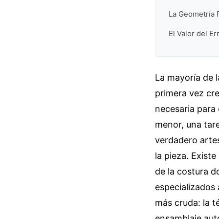
La Geometría F
El Valor del Er
La mayoría de 
primera vez cre
necesaria para 
menor, una tar
verdadero artes
la pieza. Exist
de la costura 
especializados 
más cruda: la 
ensamblaje auto