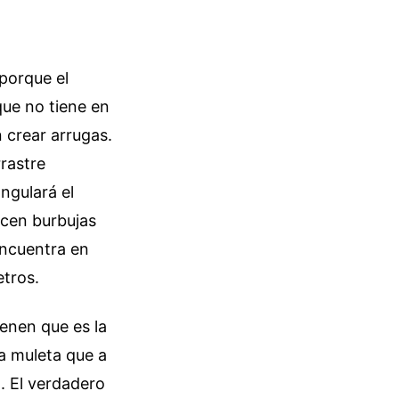
porque el
que no tiene en
n crear arrugas.
rastre
ngulará el
ecen burbujas
 encuentra en
etros.
enen que es la
na muleta que a
. El verdadero