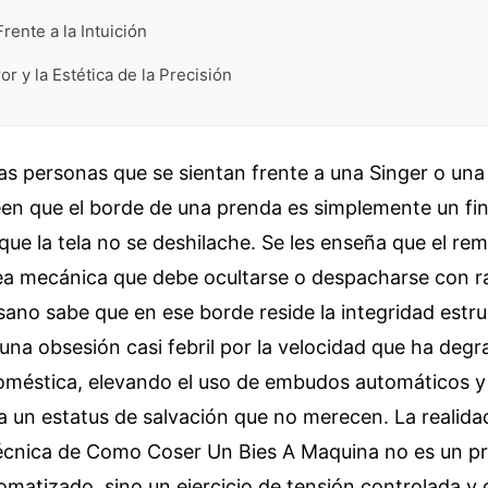
rente a la Intuición
ror y la Estética de la Precisión
las personas que se sientan frente a una Singer o un
en que el borde de una prenda es simplemente un fin
que la tela no se deshilache. Se les enseña que el re
ea mecánica que debe ocultarse o despacharse con ra
ano sabe que en ese borde reside la integridad estru
e una obsesión casi febril por la velocidad que ha degr
doméstica, elevando el uso de embudos automáticos y
a un estatus de salvación que no merecen. La realid
técnica de Como Coser Un Bies A Maquina no es un p
matizado, sino un ejercicio de tensión controlada y