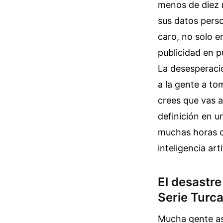
menos de diez 
sus datos perso
caro, no solo e
publicidad en pu
La desesperació
a la gente a to
crees que vas a
definición en 
muchas horas de
inteligencia art
El desastre
Serie Turc
Mucha gente asu