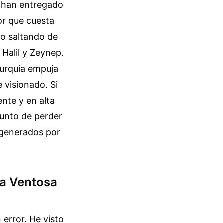
o han entregado
or que cuesta
do saltando de
 Halil y Zeynep.
Turquía empuja
 visionado. Si
nte y en alta
punto de perder
s generados por
na Ventosa
 error. He visto