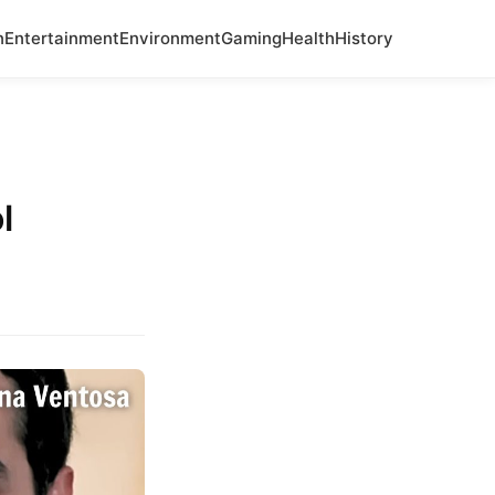
n
Entertainment
Environment
Gaming
Health
History
l