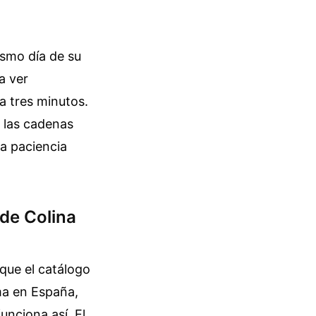
ismo día de su
a ver
a tres minutos.
o las cadenas
La paciencia
de Colina
que el catálogo
ma en España,
unciona así. El