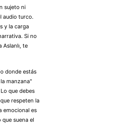
 sujeto ni
 audio turco.
s y la carga
arrativa. Si no
 Aslanlı, te
tio donde estás
e la manzana"
. Lo que debes
 que respeten la
na emocional es
o que suena el