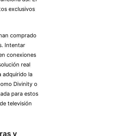
tos exclusivos
e han comprado
. Intentar
 en conexiones
olución real
 adquirido la
como Divinity o
gada para estos
de televisión
ras y