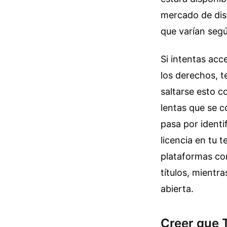
mercado de dist
que varían segú
Si intentas ac
los derechos, t
saltarse esto c
lentas que se c
pasa por identi
licencia en tu 
plataformas com
títulos, mientr
abierta.
Creer que 