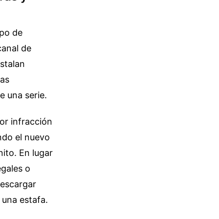
upo de
canal de
stalan
ias
e una serie.
or infracción
ndo el nuevo
nito. En lugar
egales o
descargar
s una estafa.