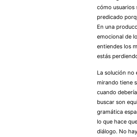
cómo usuarios s
predicado porqu
En una producci
emocional de lo
entiendes los ma
estás perdiendo
La solución no 
mirando tiene s
cuando debería
buscar son equi
gramática españ
lo que hace que
diálogo. No ha