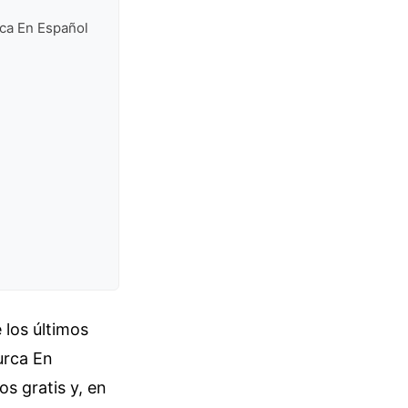
rca En Español
 los últimos
urca En
s gratis y, en