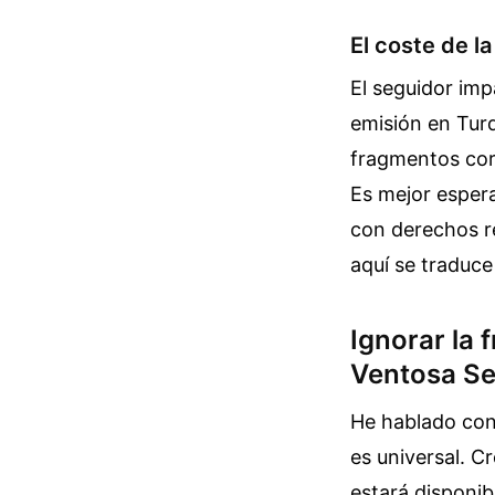
El coste de l
El seguidor imp
emisión en Turqu
fragmentos cort
Es mejor espera
con derechos re
aquí se traduce 
Ignorar la
Ventosa Se
He hablado con
es universal. C
estará disponib