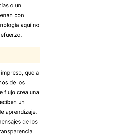
cias o un
suenan con
nología aquí no
refuerzo.
 impreso, que a
nos de los
e flujo crea una
reciben un
de aprendizaje.
mensajes de los
transparencia