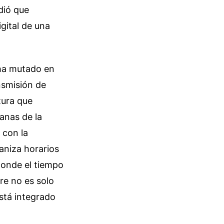
dió que
gital de una
 ha mutado en
nsmisión de
tura que
manas de la
 con la
aniza horarios
donde el tiempo
re no es solo
está integrado