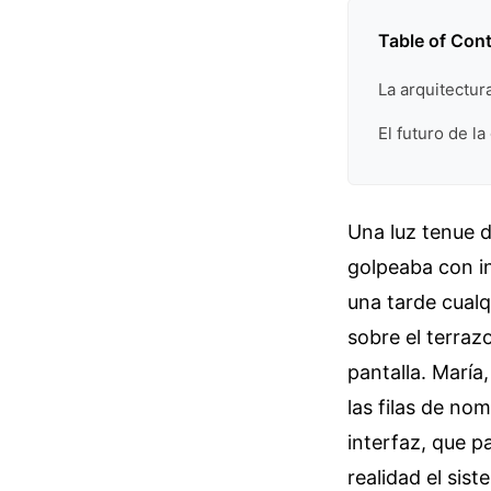
Table of Con
La arquitectu
El futuro de l
Una luz tenue d
golpeaba con in
una tarde cualqu
sobre el terrazo
pantalla. María
las filas de no
interfaz, que p
realidad el sist