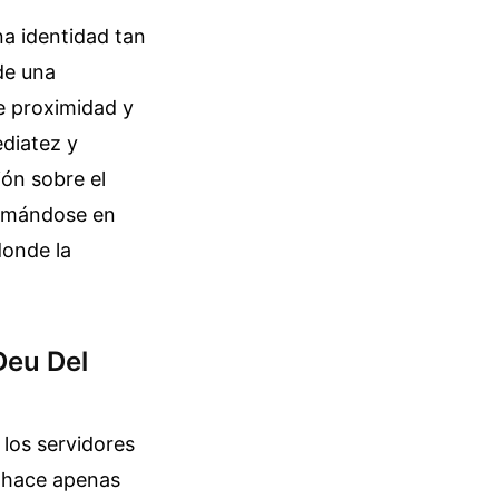
na identidad tan
 de una
e proximidad y
ediatez y
ón sobre el
formándose en
donde la
Deu Del
 los servidores
, hace apenas