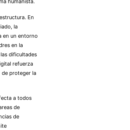
tema humanista.
estructura. En
ado, la
a en un entorno
dres en la
las dificultades
gital refuerza
a de proteger la
fecta a todos
areas de
ncias de
ite