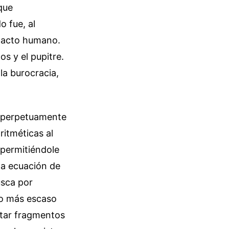
que
 fue, al
ntacto humano.
os y el pupitre.
la burocracia,
 perpetuamente
itméticas al
 permitiéndole
na ecuación de
usca por
rso más escaso
atar fragmentos