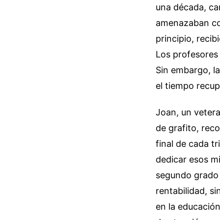
una década, ca
amenazaban con 
principio, reci
Los profesores s
Sin embargo, la
el tiempo recup
Joan, un vete
de grafito, re
final de cada t
dedicar esos mi
segundo grado t
rentabilidad, s
en la educació