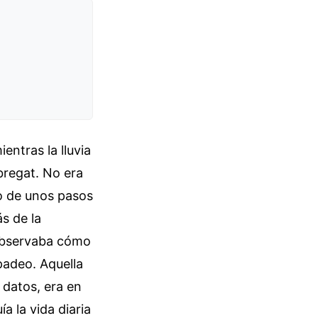
entras la lluvia
obregat. No era
ano de unos pasos
ás de la
 observaba cómo
padeo. Aquella
 datos, era en
ía la vida diaria