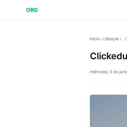
ORG
Inicio
›
Lifestyle
›
C
Clicked
miércoles, 5 de jun