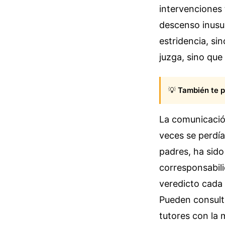
intervenciones 
descenso inusua
estridencia, s
juzga, sino que
💡
También te p
La comunicación
veces se perdía
padres, ha sido
corresponsabil
veredicto cada 
Pueden consulta
tutores con la 