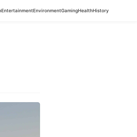
n
Entertainment
Environment
Gaming
Health
History