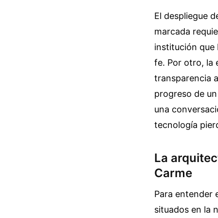
El despliegue d
marcada requier
institución qu
fe. Por otro, l
transparencia 
progreso de un 
una conversació
tecnología pier
La arquite
Carme
Para entender e
situados en la 