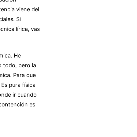
tencia viene del
ales. Si
nica lírica, vas
mica. He
o todo, pero la
mica. Para que
 Es pura física
dónde ir cuando
 contención es