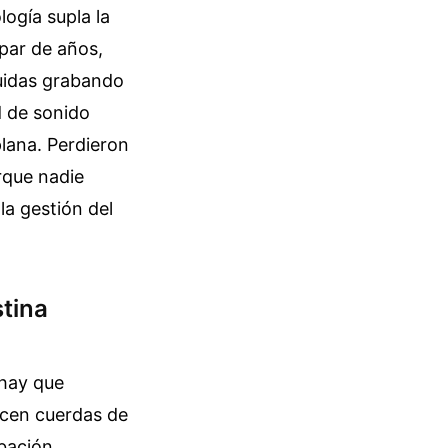
logía supla la
 par de años,
uidas grabando
d de sonido
lana. Perdieron
rque nadie
la gestión del
stina
 hay que
ecen cuerdas de
abación