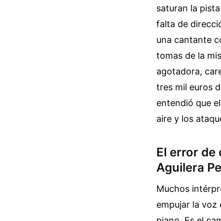
saturan la pist
falta de direcc
una cantante c
tomas de la mis
agotadora, car
tres mil euros 
entendió que el
aire y los ataqu
El error de
Aguilera P
Muchos intérpre
empujar la voz 
piano. Es el c