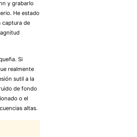
nn y grabarlo
serio. He estado
a captura de
magnitud
queña. Si
 que realmente
ión sutil a la
 ruido de fondo
ionado o el
ecuencias altas.