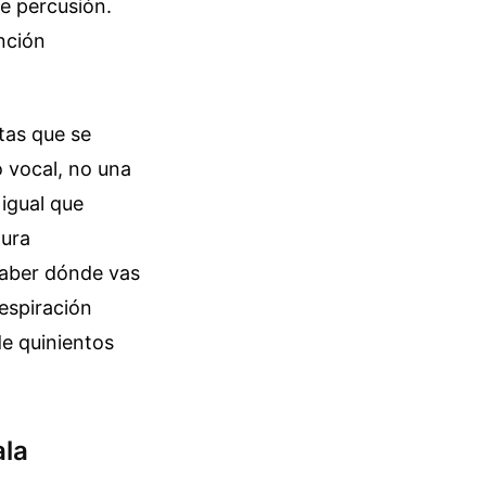
de percusión.
nción
ltas que se
o vocal, no una
 igual que
tura
saber dónde vas
respiración
e quinientos
ala