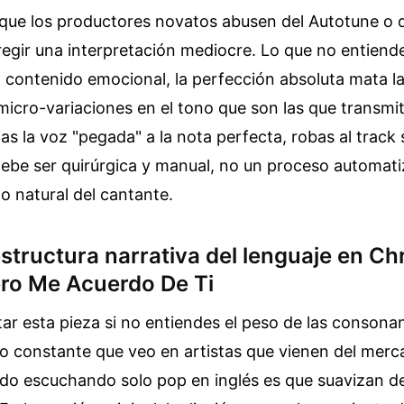
ue los productores novatos abusen del Autotune o
egir una interpretación mediocre. Lo que no entiend
o contenido emocional, la perfección absoluta mata l
micro-variaciones en el tono que son las que transmite
ejas la voz "pegada" a la nota perfecta, robas al trac
debe ser quirúrgica y manual, no un proceso automat
to natural del cantante.
estructura narrativa del lenguaje en Chr
ero Me Acuerdo De Ti
r esta pieza si no entiendes el peso de las consona
lo constante que veo en artistas que vienen del mer
ido escuchando solo pop en inglés es que suavizan d