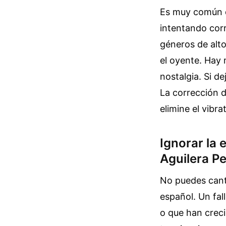
Es muy común q
intentando corr
géneros de alt
el oyente. Hay 
nostalgia. Si d
La corrección 
elimine el vibra
Ignorar la 
Aguilera P
No puedes canta
español. Un fal
o que han crec