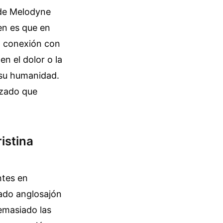
 de Melodyne
en es que en
a conexión con
n el dolor o la
k su humanidad.
izado que
istina
ntes en
cado anglosajón
emasiado las