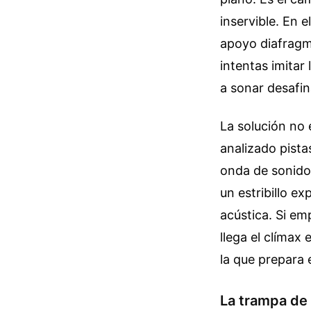
inservible. En e
apoyo diafragmá
intentas imitar
a sonar desafin
La solución no 
analizado pista
onda de sonido 
un estribillo ex
acústica. Si em
llega el clímax
la que prepara e
La trampa de 