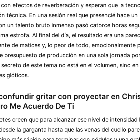
a con efectos de reverberación y esperan que la tecno
ión técnica. En una sesión real que presencié hace un
on un talento bruto inmenso pasó catorce horas seg
ma estrofa. Al final del día, el resultado era una pare
ente de matices y, lo peor de todo, emocionalmente p
de presupuesto de producción en una sola jornada po
 secreto de este tema no está en el volumen, sino en 
es glóticos.
 confundir gritar con proyectar en Chri
ero Me Acuerdo De Ti
tes creen que para alcanzar ese nivel de intensidad
desde la garganta hasta que las venas del cuello par
amino más rápido para terminar con nódulos y una gr