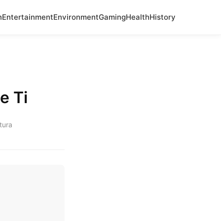
n
Entertainment
Environment
Gaming
Health
History
e Ti
tura