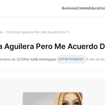
Business
Celebs
Educatio
t
›
Christina Aguilera Pero Me Acuerdo De Ti
a Aguilera Pero Me Acuerdo D
iciembre de 2025
Por Sofía Domínguez
9 min de lec
ENTERTAINMENT