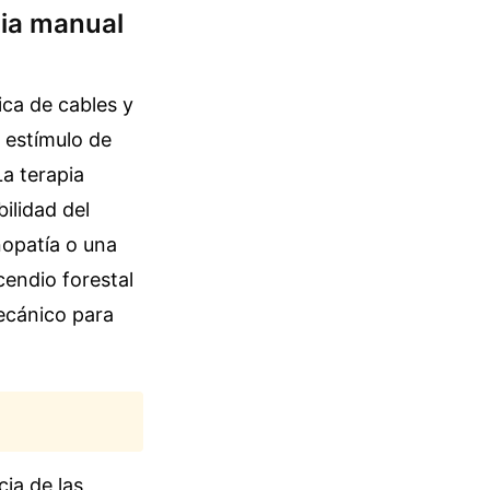
pia manual
ica de cables y
n estímulo de
La terapia
ilidad del
nopatía o una
cendio forestal
ecánico para
ia de las