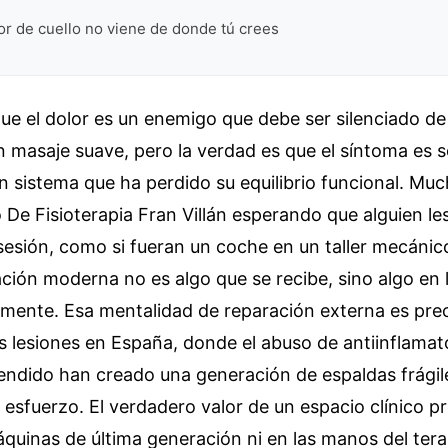
or de cuello no viene de donde tú crees
ue el dolor es un enemigo que debe ser silenciado d
un masaje suave, pero la verdad es que el síntoma es s
 sistema que ha perdido su equilibrio funcional. Mu
 De Fisioterapia Fran Villán esperando que alguien les
esión, como si fueran un coche en un taller mecánic
tación moderna no es algo que se recibe, sino algo en 
amente. Esa mentalidad de reparación externa es pre
as lesiones en España, donde el abuso de antiinflamato
ndido han creado una generación de espaldas frágile
 esfuerzo. El verdadero valor de un espacio clínico p
áquinas de última generación ni en las manos del tera