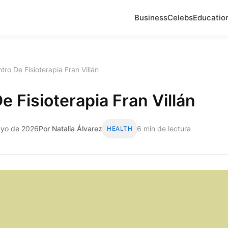
Business
Celebs
Educatio
tro De Fisioterapia Fran Villán
e Fisioterapia Fran Villán
ayo de 2026
Por Natalia Álvarez
6 min de lectura
HEALTH