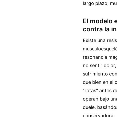
largo plazo, m
El modelo e
contra la i
Existe una resi
musculoesquelét
resonancia mag
no sentir dolor
sufrimiento co
que bien en el 
"rotas" antes d
operan bajo una
duele, basándo
conservadora.