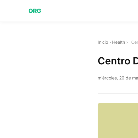
ORG
Inicio
›
Health
›
Cen
Centro D
miércoles, 20 de m