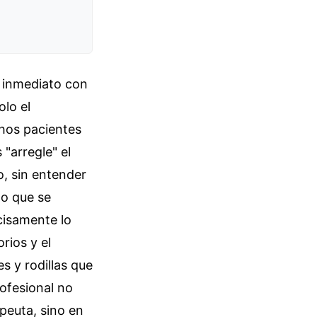
e inmediato con
olo el
chos pacientes
 "arregle" el
o, sin entender
lo que se
cisamente lo
rios y el
s y rodillas que
rofesional no
peuta, sino en