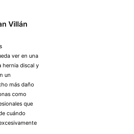
n Villán
s
ueda ver en una
hernia discal y
on un
echo más daño
rsonas como
esionales que
ide cuándo
 excesivamente