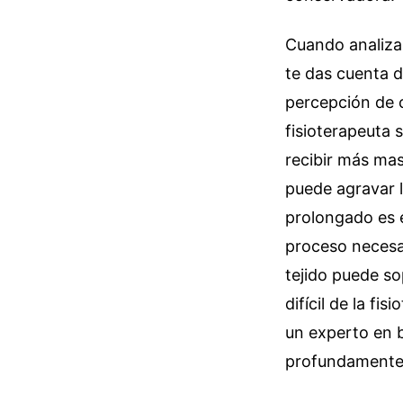
Cuando analizas
te das cuenta de
percepción de c
fisioterapeuta 
recibir más mas
puede agravar l
prolongado es e
proceso necesar
tejido puede so
difícil de la f
un experto en 
profundamente a