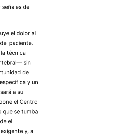
r señales de
ye el dolor al
 del paciente.
 la técnica
rtebral— sin
rtunidad de
específica y un
sará a su
opone el Centro
vo que se tumba
de el
exigente y, a