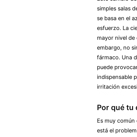
simples salas d
se basa en el a
esfuerzo. La ci
mayor nivel de 
embargo, no sirv
fármaco. Una d
puede provocar 
indispensable p
irritación exces
Por qué tu 
Es muy común q
está el problem