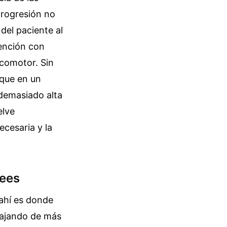
 progresión no
del paciente al
vención con
ocomotor. Sin
 que en un
demasiado alta
elve
ecesaria y la
rees
ahí es donde
abajando de más