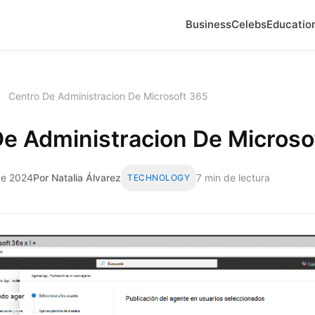
Business
Celebs
Educatio
›
Centro De Administracion De Microsoft 365
De Administracion De Microso
 de 2024
Por Natalia Álvarez
7 min de lectura
TECHNOLOGY