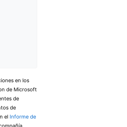
iones en los
on de Microsoft
entes de
ntos de
n el
Informe de
a compañía,