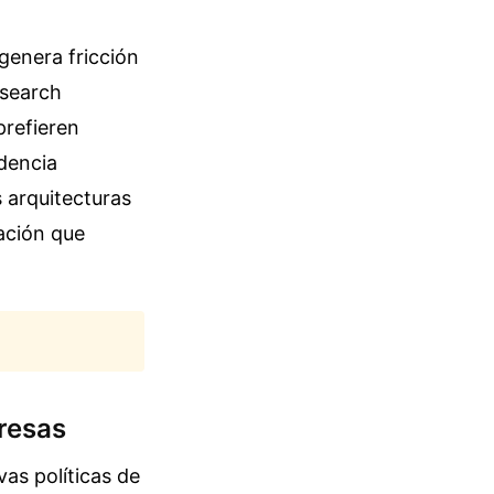
genera fricción
esearch
prefieren
ndencia
 arquitecturas
dación que
resas
as políticas de