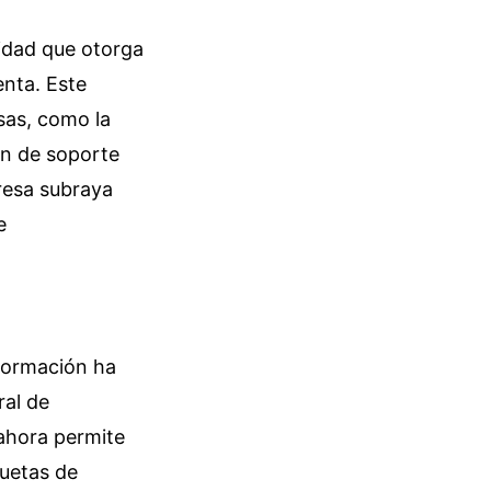
idad que otorga
enta. Este
sas, como la
en de soporte
resa subraya
e
nformación ha
ral de
ahora permite
quetas de