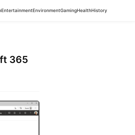
n
Entertainment
Environment
Gaming
Health
History
ft 365