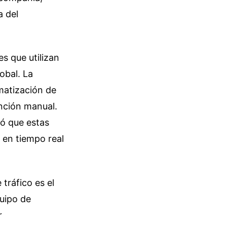
a del
s que utilizan
obal. La
matización de
ención manual.
ló que estas
 en tiempo real
 tráfico es el
quipo de
r