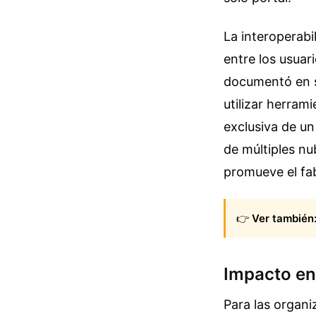
La interoperabi
entre los usuar
documentó en s
utilizar herram
exclusiva de un
de múltiples nu
promueve el fa
👉
Ver también
Impacto en
Para las organi