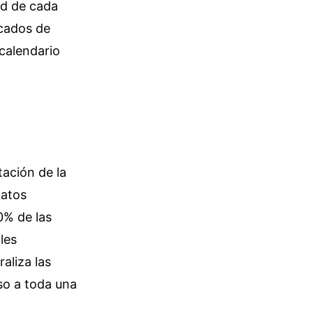
ad de cada
rcados de
calendario
tación de la
datos
0% de las
les
aliza las
so a toda una